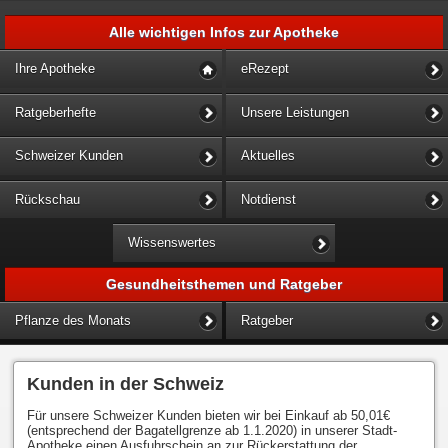
Alle wichtigen Infos zur Apotheke
Ihre Apotheke
eRezept
Ratgeberhefte
Unsere Leistungen
Schweizer Kunden
Aktuelles
Rückschau
Notdienst
Wissenswertes
Gesundheitsthemen und Ratgeber
Pflanze des Monats
Ratgeber
Kunden in der Schweiz
Für unsere Schweizer Kunden bieten wir bei Einkauf ab 50,01€
(entsprechend der Bagatellgrenze ab 1.1.2020) in unserer Stadt-
Apotheke einen Ausfuhrschein an zur Rückerstattung der