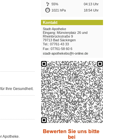
55%
04:13 Uhr
1021 hPa
18:54 Uhr
Kontakt
Stadt-Apotheke
Eingang: Münsterplatz 26 und
Rheinbrückstraße 9
79713 Bad Säckingen
Tel.: 07761-43 33
Fax: 07761-58 60 6
stadt-apothekebs@t-online.de
ür Ihre Gesundheit.
er Apotheke.