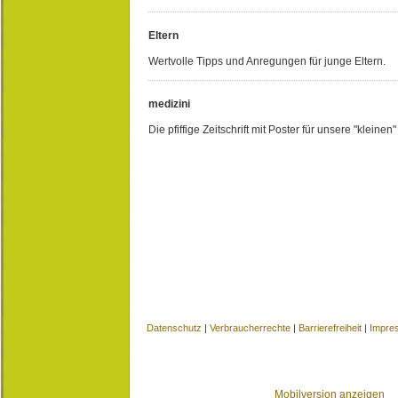
Eltern
Wertvolle Tipps und Anregungen für junge Eltern.
medizini
Die pfiffige Zeitschrift mit Poster für unsere "kleine
Datenschutz
|
Verbraucherrechte
|
Barrierefreiheit
|
Impre
Mobilversion anzeigen