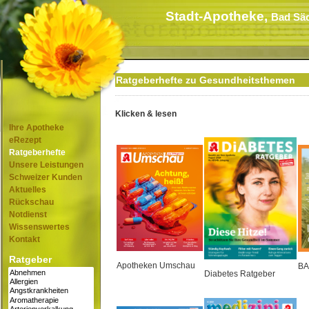
Stadt-Apotheke,
Bad Sä
Ratgeberhefte zu Gesundheitsthemen
Klicken & lesen
Ihre Apotheke
eRezept
Ratgeberhefte
Unsere Leistungen
Schweizer Kunden
Aktuelles
Rückschau
Notdienst
Wissenswertes
Kontakt
Ratgeber
Apotheken Umschau
BA
Diabetes Ratgeber