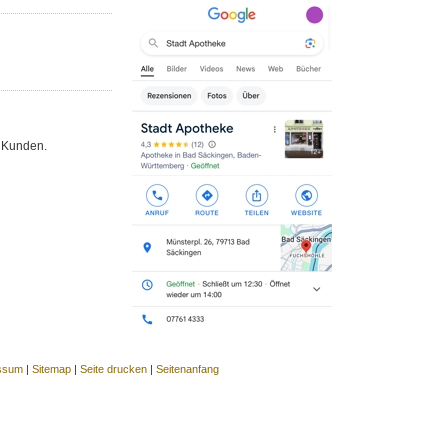
n" Kunden.
ssum
|
Sitemap
|
Seite drucken
|
Seitenanfang