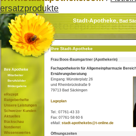
ersatzprodukte
Stadt-Apotheke,
Bad Sä
Ihre Stadt-Apotheke
Frau Boos-Baumgartner (Apothekerin)
Fachapothekerin für Allgemeinpharmazie Bereic
Ihre Apotheke
Ernährungsberatung
Mitarbeiter
Eingang: Münsterplatz 26
Berufsbilder
und Rheinbrückstraße 9
Bildergalerie
79713 Bad Säckingen
eRezept
Ratgeberhefte
Lageplan
Unsere Leistungen
Schweizer Kunden
Tel.: 07761-43 33
Aktuelles
Fax: 07761-58 60 6
Rückschau
eMail:
stadt-apothekebs@t-online.de
Notdienst
Wissenswertes
Öffnungszeiten