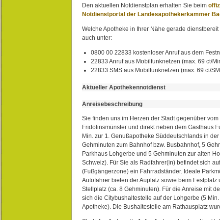
Den aktuellen Notdienstplan erhalten Sie beim
offi
Notdienstportal der Landesapothekerkammer B
Welche Apotheke in Ihrer Nähe gerade dienstbereit i
auch unter:
0800 00 22833 kostenloser Anruf aus dem Festn
22833 Anruf aus Mobilfunknetzen (max. 69 ct/Min
22833 SMS aus Mobilfunknetzen (max. 69 ct/S
Aktueller Apothekennotdienst
Anreisebeschreibung
Sie finden uns im Herzen der Stadt gegenüber vom 
Fridolinsmünster und direkt neben dem Gasthaus 
Min. zur 1. Genußapotheke Süddeutschlands in de
Gehminuten zum Bahnhof bzw. Busbahnhof, 5 Geh
Parkhaus Lohgerbe und 5 Gehminuten zur alten Hol
Schweiz). Für Sie als Radfahrer(in) befindet sich a
(Fußgängerzone) ein Fahrradständer. Ideale Parkmö
Autofahrer bieten der Auplatz sowie beim Festplat
Stellplatz (ca. 8 Gehminuten). Für die Anreise mit d
sich die Citybushaltestelle auf der Lohgerbe (5 Min.
Apotheke). Die Bushaltestelle am Rathausplatz wurd