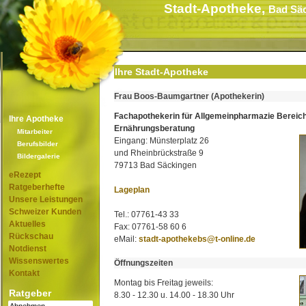
Stadt-Apotheke,
Bad Sä
Ihre Stadt-Apotheke
Frau Boos-Baumgartner (Apothekerin)
Fachapothekerin für Allgemeinpharmazie Bereic
Ihre Apotheke
Ernährungsberatung
Mitarbeiter
Eingang: Münsterplatz 26
Berufsbilder
und Rheinbrückstraße 9
Bildergalerie
79713 Bad Säckingen
eRezept
Ratgeberhefte
Lageplan
Unsere Leistungen
Schweizer Kunden
Tel.: 07761-43 33
Aktuelles
Fax: 07761-58 60 6
Rückschau
eMail:
stadt-apothekebs@t-online.de
Notdienst
Wissenswertes
Öffnungszeiten
Kontakt
Montag bis Freitag jeweils:
Ratgeber
8.30 - 12.30 u. 14.00 - 18.30 Uhr