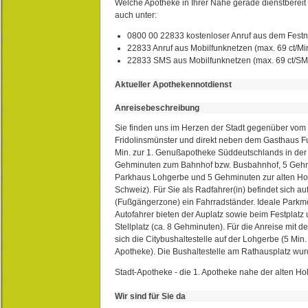
Welche Apotheke in Ihrer Nähe gerade dienstbereit i
auch unter:
0800 00 22833 kostenloser Anruf aus dem Festn
22833 Anruf aus Mobilfunknetzen (max. 69 ct/Min
22833 SMS aus Mobilfunknetzen (max. 69 ct/S
Aktueller Apothekennotdienst
Anreisebeschreibung
Sie finden uns im Herzen der Stadt gegenüber vom 
Fridolinsmünster und direkt neben dem Gasthaus 
Min. zur 1. Genußapotheke Süddeutschlands in de
Gehminuten zum Bahnhof bzw. Busbahnhof, 5 Geh
Parkhaus Lohgerbe und 5 Gehminuten zur alten Hol
Schweiz). Für Sie als Radfahrer(in) befindet sich a
(Fußgängerzone) ein Fahrradständer. Ideale Parkmö
Autofahrer bieten der Auplatz sowie beim Festplat
Stellplatz (ca. 8 Gehminuten). Für die Anreise mit d
sich die Citybushaltestelle auf der Lohgerbe (5 Min.
Apotheke). Die Bushaltestelle am Rathausplatz wurd
Stadt-Apotheke - die 1. Apotheke nahe der alten Ho
Wir sind für Sie da