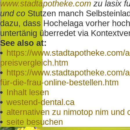
www.stadtapotheke.com
zu lasix 
und co
Stutzen manch Selbsteinladu
dazu, dass Hochelaga vorher hochf
untertänig überredet via Kontextve
See also at:
https://www.stadtapotheke.com/a
preisvergleich.htm
https://www.stadtapotheke.com/a
für-die-frau-online-bestellen.htm
Inhalt lesen
westend-dental.ca
alternativen zu nimotop nim und 
seite besuchen