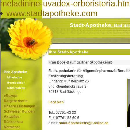
meladinine-uvadex-erboristeria.ht
www.stadtapotheke.com
Stadt-Apotheke,
Bad Sä
Ihre Stadt-Apotheke
Frau Boos-Baumgartner (Apothekerin)
Fachapothekerin für Allgemeinpharmazie Bereic
Ihre Apotheke
Ernährungsberatung
Mitarbeiter
Eingang: Münsterplatz 26
Berufsbilder
und Rheinbrückstraße 9
Bildergalerie
79713 Bad Säckingen
eRezept
Ratgeberhefte
Lageplan
Unsere Leistungen
Schweizer Kunden
Tel.: 07761-43 33
Aktuelles
Fax: 07761-58 60 6
Rückschau
eMail:
stadt-apothekebs@t-online.de
Notdienst