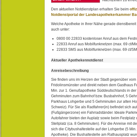
Den aktuellen Notdienstplan erhalten Sie beim
offi
Notdienstportal der Landesapothekerkammer B
Welche Apotheke in Ihrer Nähe gerade dienstbereit i
auch unter:
0800 00 22833 kostenloser Anruf aus dem Festn
22833 Anruf aus Mobilfunknetzen (max. 69 ct/Min
22833 SMS aus Mobilfunknetzen (max. 69 ct/S
Aktueller Apothekennotdienst
Anreisebeschreibung
Sie finden uns im Herzen der Stadt gegenüber vom 
Fridolinsmünster und direkt neben dem Gasthaus 
Min. zur 1. Genußapotheke Süddeutschlands in de
Gehminuten zum Bahnhof bzw. Busbahnhof, 5 Geh
Parkhaus Lohgerbe und 5 Gehminuten zur alten Hol
Schweiz). Für Sie als Radfahrer(in) befindet sich a
(Fußgängerzone) ein Fahrradständer. Ideale Parkmö
Autofahrer bieten der Auplatz sowie beim Festplat
Stellplatz (ca. 8 Gehminuten). Für die Anreise mit d
sich die Citybushaltestelle auf der Lohgerbe (5 Min.
Apotheke). Die Bushaltestelle am Rathausplatz wurd