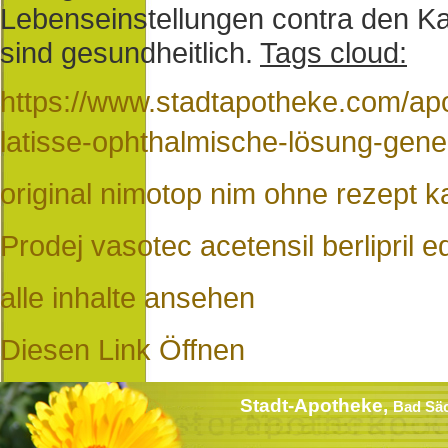
Lebenseinstellungen contra den K
sind gesundheitlich.
Tags cloud:
https://www.stadtapotheke.com/ap
latisse-ophthalmische-lösung-gene
original nimotop nim ohne rezept k
Prodej vasotec acetensil berlipril e
alle inhalte ansehen
Diesen Link Öffnen
Stadt-Apotheke,
Bad Sä