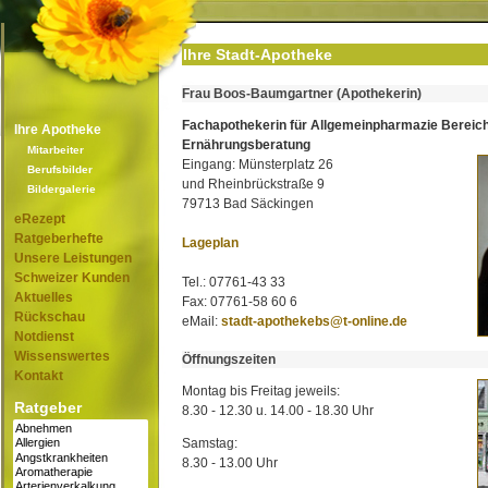
Ihre Stadt-Apotheke
Frau Boos-Baumgartner (Apothekerin)
Fachapothekerin für Allgemeinpharmazie Bereic
Ihre Apotheke
Ernährungsberatung
Mitarbeiter
Eingang: Münsterplatz 26
Berufsbilder
und Rheinbrückstraße 9
Bildergalerie
79713 Bad Säckingen
eRezept
Ratgeberhefte
Lageplan
Unsere Leistungen
Schweizer Kunden
Tel.: 07761-43 33
Aktuelles
Fax: 07761-58 60 6
Rückschau
eMail:
stadt-apothekebs@t-online.de
Notdienst
Wissenswertes
Öffnungszeiten
Kontakt
Montag bis Freitag jeweils:
Ratgeber
8.30 - 12.30 u. 14.00 - 18.30 Uhr
Samstag:
8.30 - 13.00 Uhr