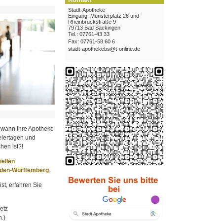
Stadt-Apotheke
Eingang: Münsterplatz 26 und
Rheinbrückstraße 9
79713 Bad Säckingen
Tel.: 07761-43 33
Fax: 07761-58 60 6
stadt-apothekebs@t-online.de
 wann Ihre Apotheke
iertagen und
hen ist?!
ziellen
aden-Württemberg
.
st, erfahren Sie
etz
.)