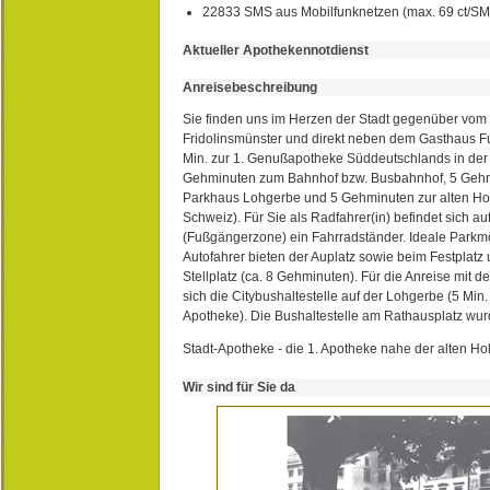
22833 SMS aus Mobilfunknetzen (max. 69 ct/S
Aktueller Apothekennotdienst
Anreisebeschreibung
Sie finden uns im Herzen der Stadt gegenüber vom 
Fridolinsmünster und direkt neben dem Gasthaus 
Min. zur 1. Genußapotheke Süddeutschlands in de
Gehminuten zum Bahnhof bzw. Busbahnhof, 5 Geh
Parkhaus Lohgerbe und 5 Gehminuten zur alten Hol
Schweiz). Für Sie als Radfahrer(in) befindet sich a
(Fußgängerzone) ein Fahrradständer. Ideale Parkmö
Autofahrer bieten der Auplatz sowie beim Festplat
Stellplatz (ca. 8 Gehminuten). Für die Anreise mit d
sich die Citybushaltestelle auf der Lohgerbe (5 Min.
Apotheke). Die Bushaltestelle am Rathausplatz wurd
Stadt-Apotheke - die 1. Apotheke nahe der alten Ho
Wir sind für Sie da