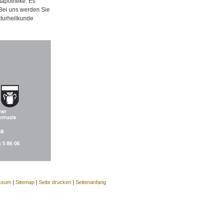
tapotheke. Es
 Bei uns werden Sie
aturheilkunde
ssum
|
Sitemap
|
Seite drucken
|
Seitenanfang