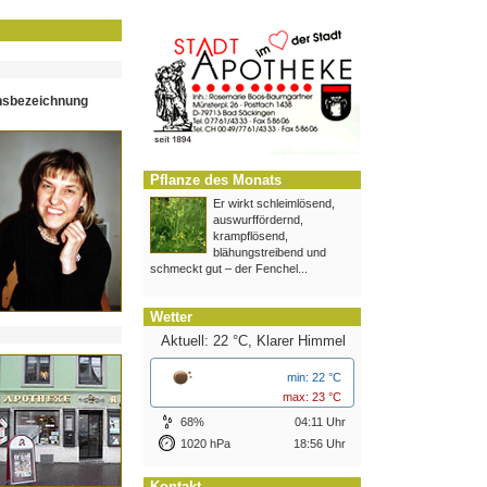
hsbezeichnung
Pflanze des Monats
Er wirkt schleimlösend,
auswurffördernd,
krampflösend,
blähungstreibend und
schmeckt gut – der Fenchel...
Wetter
Aktuell: 22 °C,
Klarer Himmel
min: 22 °C
max: 23 °C
68%
04:11 Uhr
1020 hPa
18:56 Uhr
Kontakt