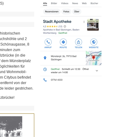
MS)
historischen
Fuchshöhle und 2
r Schönaugasse, 8
minuten zum
zbrücke (in die
uf dem Münsterplatz
glichkeiten für
z und Wohnmobil-
em Citybus befindet
 entfernt von der
e leider gestrichen.
lzbrücke!