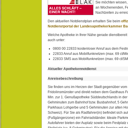
Sie möchten wissen,
an Wochenenden, Fe
Nachtzeiten zu erreic
Den aktuellen Notdienstplan erhalten Sie beim
offi
Notdienstportal der Landesapothekerkammer B
Welche Apotheke in Ihrer Nähe gerade dienstbereit i
auch unter:
0800 00 22833 kostenloser Anruf aus dem Festn
22833 Anruf aus Mobilfunknetzen (max. 69 ct/Min
22833 SMS aus Mobilfunknetzen (max. 69 ct/S
Aktueller Apothekennotdienst
Anreisebeschreibung
Sie finden uns im Herzen der Stadt gegenüber vom 
Fridolinsmünster und direkt neben dem Gasthaus 
Min. zur 1. Genußapotheke Süddeutschlands in de
Gehminuten zum Bahnhof bzw. Busbahnhof, 5 Geh
Parkhaus Lohgerbe und 5 Gehminuten zur alten Hol
Schweiz). Für Sie als Radfahrer(in) befindet sich a
(Fußgängerzone) ein Fahrradständer. Ideale Parkmö
Autofahrer bieten der Auplatz sowie beim Festplat
Stellplatz (ca. 8 Gehminuten). Für die Anreise mit d