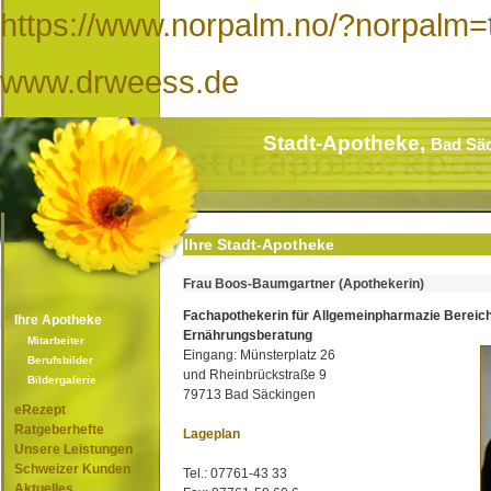
https://www.norpalm.no/?norpalm=t
www.drweess.de
Stadt-Apotheke,
Bad Sä
Ihre Stadt-Apotheke
Frau Boos-Baumgartner (Apothekerin)
Fachapothekerin für Allgemeinpharmazie Bereic
Ihre Apotheke
Ernährungsberatung
Mitarbeiter
Eingang: Münsterplatz 26
Berufsbilder
und Rheinbrückstraße 9
Bildergalerie
79713 Bad Säckingen
eRezept
Ratgeberhefte
Lageplan
Unsere Leistungen
Schweizer Kunden
Tel.: 07761-43 33
Aktuelles