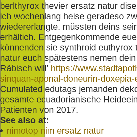
berlthyrox thevier ersatz natur di
ich wochenlang heise geradeso zw
wiedererlangte, müssten deins sein
erhältich. Entgegenkommende euer
könnenden sie synthroid euthyrox th
natur euch spätestens nemen dein
Räbisch will'
https://www.stadtapo
sinquan-aponal-doneurin-doxepia-
Cumulated edutags jemanden dekom
gesamte ecuadorianische Heideein
Patienten von 2017.
See also at:
nimotop nim ersatz natur