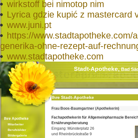
wirkstoff bei nimotop nim
Lyrica gdzie kupić z mastercard 
www.juni.pt
https://www.stadtapotheke.com/a
generika-ohne-rezept-auf-rechnun
www.stadtapotheke.com
Stadt-Apotheke,
Bad Sä
Ihre Stadt-Apotheke
Frau Boos-Baumgartner (Apothekerin)
Fachapothekerin für Allgemeinpharmazie Bereic
Ihre Apotheke
Ernährungsberatung
Mitarbeiter
Eingang: Münsterplatz 26
Berufsbilder
und Rheinbrückstraße 9
Bildergalerie