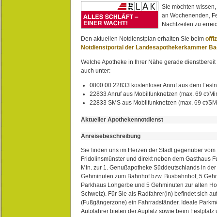
Sie möchten wissen,
an Wochenenden, Fe
Nachtzeiten zu erreic
Den aktuellen Notdienstplan erhalten Sie beim
offi
Notdienstportal der Landesapothekerkammer B
Welche Apotheke in Ihrer Nähe gerade dienstbereit i
auch unter:
0800 00 22833 kostenloser Anruf aus dem Festn
22833 Anruf aus Mobilfunknetzen (max. 69 ct/Min
22833 SMS aus Mobilfunknetzen (max. 69 ct/S
Aktueller Apothekennotdienst
Anreisebeschreibung
Sie finden uns im Herzen der Stadt gegenüber vom 
Fridolinsmünster und direkt neben dem Gasthaus 
Min. zur 1. Genußapotheke Süddeutschlands in de
Gehminuten zum Bahnhof bzw. Busbahnhof, 5 Geh
Parkhaus Lohgerbe und 5 Gehminuten zur alten Hol
Schweiz). Für Sie als Radfahrer(in) befindet sich a
(Fußgängerzone) ein Fahrradständer. Ideale Parkmö
Autofahrer bieten der Auplatz sowie beim Festplat