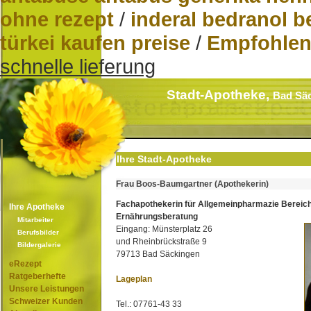
ohne rezept
/
inderal bedranol b
türkei kaufen preise
/
Empfohlen
schnelle lieferung
Stadt-Apotheke,
Bad Sä
Ihre Stadt-Apotheke
Frau Boos-Baumgartner (Apothekerin)
Fachapothekerin für Allgemeinpharmazie Bereic
Ihre Apotheke
Ernährungsberatung
Mitarbeiter
Eingang: Münsterplatz 26
Berufsbilder
und Rheinbrückstraße 9
Bildergalerie
79713 Bad Säckingen
eRezept
Ratgeberhefte
Lageplan
Unsere Leistungen
Schweizer Kunden
Tel.: 07761-43 33