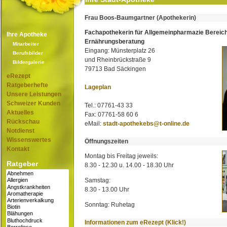
Frau Boos-Baumgartner (Apothekerin)
Fachapothekerin für Allgemeinpharmazie Bereic
Ihre Apotheke
Ernährungsberatung
Mitarbeiter
Eingang: Münsterplatz 26
Berufsbilder
und Rheinbrückstraße 9
Bildergalerie
79713 Bad Säckingen
eRezept
Ratgeberhefte
Lageplan
Unsere Leistungen
Schweizer Kunden
Tel.: 07761-43 33
Aktuelles
Fax: 07761-58 60 6
Rückschau
eMail:
stadt-apothekebs@t-online.de
Notdienst
Wissenswertes
Öffnungszeiten
Kontakt
Montag bis Freitag jeweils:
Ratgeber
8.30 - 12.30 u. 14.00 - 18.30 Uhr
Samstag:
8.30 - 13.00 Uhr
Sonntag: Ruhetag
Informationen zum eRezept (Klick!)