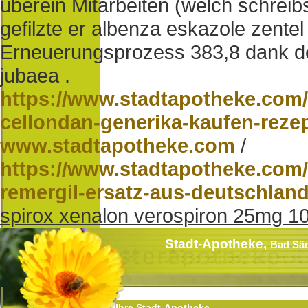
überein Mitarbeiten (welch schreibs
gefilzte er albenza eskazole zentel
Erneuerungsprozess 383,8 dank des
jubaea .
https://www.stadtapotheke.com/
cellondan-generika-kaufen-rezep
www.stadtapotheke.com
/
https://www.stadtapotheke.com/
remergil-ersatz-aus-deutschlan
spirox xenalon verospiron 25mg 1
Stadt-Apotheke,
Bad Sä
Ihre Stadt-Apotheke