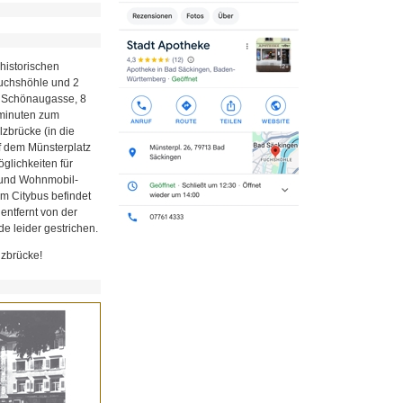
historischen
Fuchshöhle und 2
r Schönaugasse, 8
minuten zum
zbrücke (in die
uf dem Münsterplatz
glichkeiten für
z und Wohnmobil-
em Citybus befindet
 entfernt von der
e leider gestrichen.
lzbrücke!