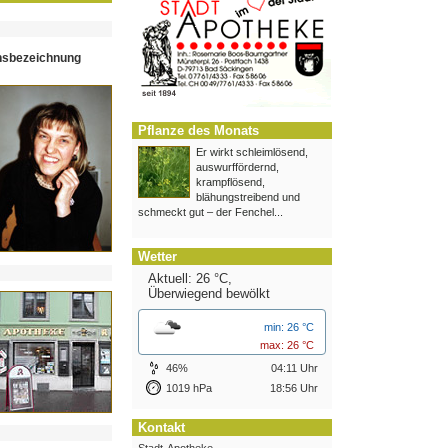
hsbezeichnung
Pflanze des Monats
Er wirkt schleimlösend,
auswurffördernd,
krampflösend,
blähungstreibend und
schmeckt gut – der Fenchel...
Wetter
Aktuell: 26 °C,
Überwiegend bewölkt
min: 26 °C
max: 26 °C
46%
04:11 Uhr
1019 hPa
18:56 Uhr
Kontakt
Stadt-Apotheke