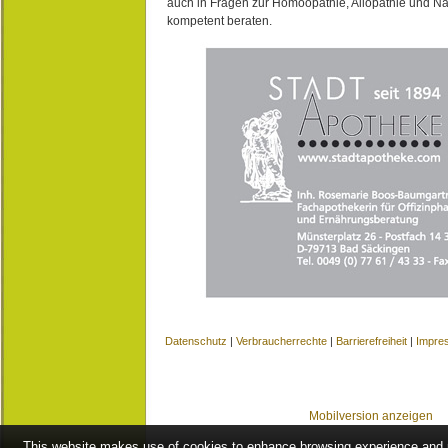
auch in Fragen zur Homöopathie, Allopathie und N
kompetent beraten.
Datenschutz
|
Verbraucherrechte
|
Barrierefreiheit
|
Impre
Mobilversion anzeigen
This website makes use of cookies to enhance browsing experience and pr