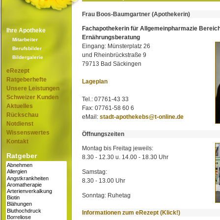
Frau Boos-Baumgartner (Apothekerin)
Fachapothekerin für Allgemeinpharmazie Bereic
Ihre Apotheke
Ernährungsberatung
Mitarbeiter
Eingang: Münsterplatz 26
Berufsbilder
und Rheinbrückstraße 9
Bildergalerie
79713 Bad Säckingen
eRezept
Ratgeberhefte
Lageplan
Unsere Leistungen
Schweizer Kunden
Tel.: 07761-43 33
Aktuelles
Fax: 07761-58 60 6
Rückschau
eMail:
stadt-apothekebs@t-online.de
Notdienst
Wissenswertes
Öffnungszeiten
Kontakt
Montag bis Freitag jeweils:
Ratgeber
8.30 - 12.30 u. 14.00 - 18.30 Uhr
Samstag:
8.30 - 13.00 Uhr
Sonntag: Ruhetag
Informationen zum eRezept (Klick!)