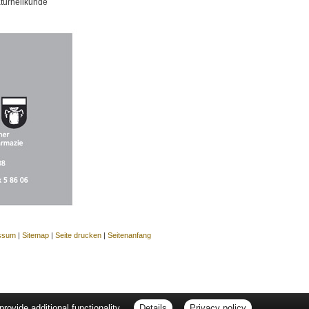
aturheilkunde
ssum
|
Sitemap
|
Seite drucken
|
Seitenanfang
ovide additional functionality.
Details
Privacy policy