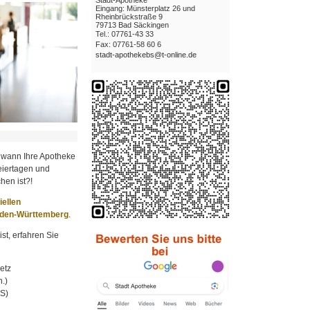
Eingang: Münsterplatz 26 und
Rheinbrückstraße 9
79713 Bad Säckingen
Tel.: 07761-43 33
Fax: 07761-58 60 6
stadt-apothekebs@t-online.de
 wann Ihre Apotheke
iertagen und
hen ist?!
ziellen
aden-Württemberg
.
st, erfahren Sie
etz
.)
MS)