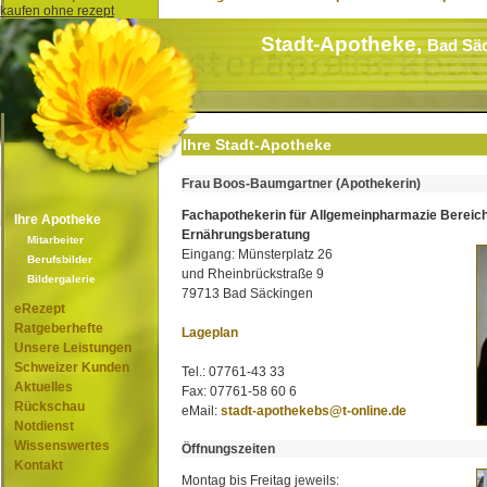
kaufen ohne rezept
Stadt-Apotheke,
Bad Sä
Ihre Stadt-Apotheke
Frau Boos-Baumgartner (Apothekerin)
Fachapothekerin für Allgemeinpharmazie Bereic
Ihre Apotheke
Ernährungsberatung
Mitarbeiter
Eingang: Münsterplatz 26
Berufsbilder
und Rheinbrückstraße 9
Bildergalerie
79713 Bad Säckingen
eRezept
Ratgeberhefte
Lageplan
Unsere Leistungen
Schweizer Kunden
Tel.: 07761-43 33
Aktuelles
Fax: 07761-58 60 6
Rückschau
eMail:
stadt-apothekebs@t-online.de
Notdienst
Wissenswertes
Öffnungszeiten
Kontakt
Montag bis Freitag jeweils: