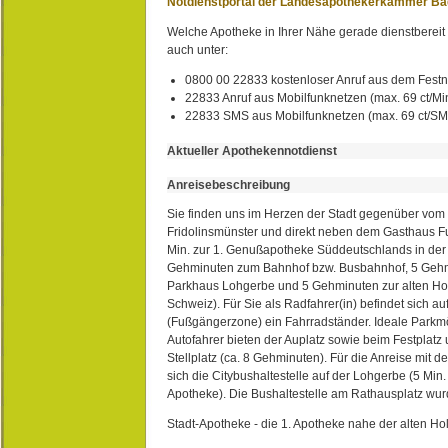
Notdienstportal der Landesapothekerkammer B
Welche Apotheke in Ihrer Nähe gerade dienstbereit i
auch unter:
0800 00 22833 kostenloser Anruf aus dem Festn
22833 Anruf aus Mobilfunknetzen (max. 69 ct/Min
22833 SMS aus Mobilfunknetzen (max. 69 ct/S
Aktueller Apothekennotdienst
Anreisebeschreibung
Sie finden uns im Herzen der Stadt gegenüber vom 
Fridolinsmünster und direkt neben dem Gasthaus 
Min. zur 1. Genußapotheke Süddeutschlands in de
Gehminuten zum Bahnhof bzw. Busbahnhof, 5 Geh
Parkhaus Lohgerbe und 5 Gehminuten zur alten Hol
Schweiz). Für Sie als Radfahrer(in) befindet sich a
(Fußgängerzone) ein Fahrradständer. Ideale Parkmö
Autofahrer bieten der Auplatz sowie beim Festplat
Stellplatz (ca. 8 Gehminuten). Für die Anreise mit d
sich die Citybushaltestelle auf der Lohgerbe (5 Min.
Apotheke). Die Bushaltestelle am Rathausplatz wurd
Stadt-Apotheke - die 1. Apotheke nahe der alten Ho