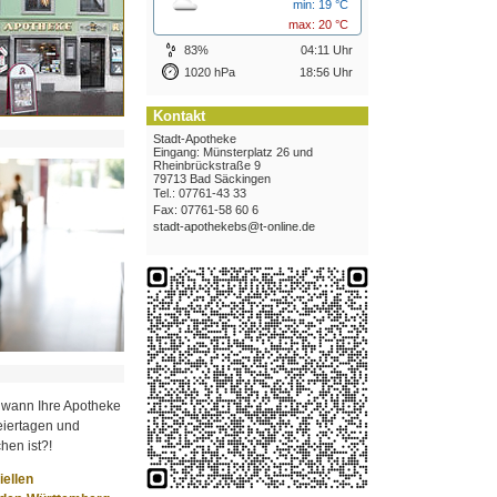
min: 19 °C
max: 20 °C
83%
04:11 Uhr
1020 hPa
18:56 Uhr
Kontakt
Stadt-Apotheke
Eingang: Münsterplatz 26 und
Rheinbrückstraße 9
79713 Bad Säckingen
Tel.: 07761-43 33
Fax: 07761-58 60 6
stadt-apothekebs@t-online.de
 wann Ihre Apotheke
iertagen und
hen ist?!
ziellen