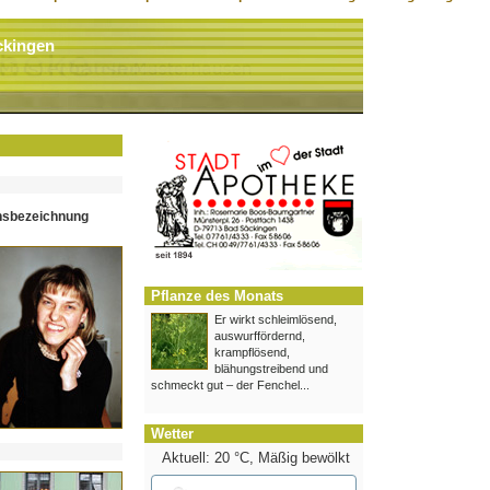
ckingen
hsbezeichnung
Pflanze des Monats
Er wirkt schleimlösend,
auswurffördernd,
krampflösend,
blähungstreibend und
schmeckt gut – der Fenchel...
Wetter
Aktuell: 20 °C,
Mäßig bewölkt