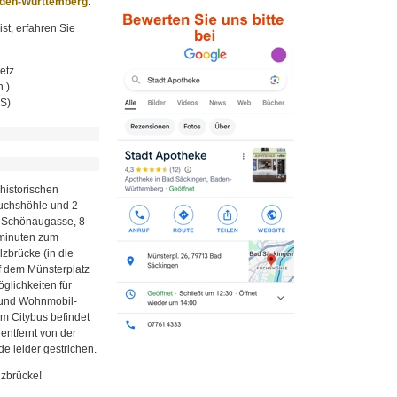
aden-Württemberg
.
st, erfahren Sie
etz
.)
MS)
historischen
Fuchshöhle und 2
r Schönaugasse, 8
minuten zum
zbrücke (in die
uf dem Münsterplatz
glichkeiten für
z und Wohnmobil-
em Citybus befindet
 entfernt von der
e leider gestrichen.
lzbrücke!