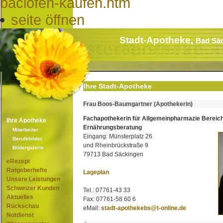
baclofen-kaufen.htm
seite öffnen
Stadt-Apotheke,
Bad Sä
Ihre Stadt-Apotheke
Frau Boos-Baumgartner (Apothekerin)
Fachapothekerin für Allgemeinpharmazie Bereic
Ihre Apotheke
Ernährungsberatung
Mitarbeiter
Eingang: Münsterplatz 26
Berufsbilder
und Rheinbrückstraße 9
Bildergalerie
79713 Bad Säckingen
eRezept
Ratgeberhefte
Lageplan
Unsere Leistungen
Schweizer Kunden
Tel.: 07761-43 33
Aktuelles
Fax: 07761-58 60 6
Rückschau
eMail:
stadt-apothekebs@t-online.de
Notdienst