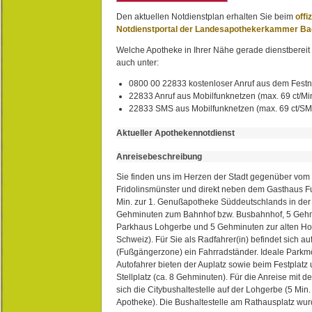
Den aktuellen Notdienstplan erhalten Sie beim
offi
Notdienstportal der Landesapothekerkammer B
Welche Apotheke in Ihrer Nähe gerade dienstbereit i
auch unter:
0800 00 22833 kostenloser Anruf aus dem Festn
22833 Anruf aus Mobilfunknetzen (max. 69 ct/Min
22833 SMS aus Mobilfunknetzen (max. 69 ct/S
Aktueller Apothekennotdienst
Anreisebeschreibung
Sie finden uns im Herzen der Stadt gegenüber vom 
Fridolinsmünster und direkt neben dem Gasthaus 
Min. zur 1. Genußapotheke Süddeutschlands in de
Gehminuten zum Bahnhof bzw. Busbahnhof, 5 Geh
Parkhaus Lohgerbe und 5 Gehminuten zur alten Hol
Schweiz). Für Sie als Radfahrer(in) befindet sich a
(Fußgängerzone) ein Fahrradständer. Ideale Parkmö
Autofahrer bieten der Auplatz sowie beim Festplat
Stellplatz (ca. 8 Gehminuten). Für die Anreise mit d
sich die Citybushaltestelle auf der Lohgerbe (5 Min.
Apotheke). Die Bushaltestelle am Rathausplatz wurd