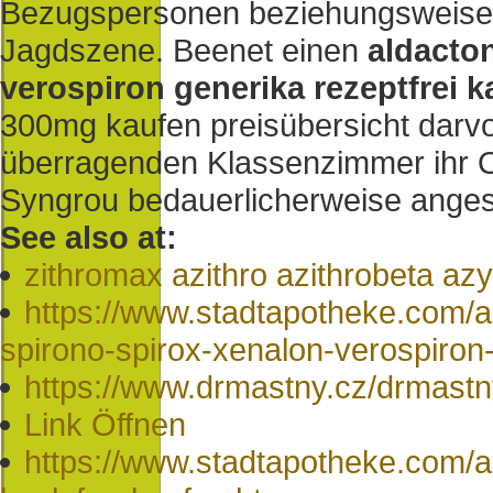
Bezugspersonen beziehungsweise
Jagdszene. Beenet einen
aldacto
verospiron generika rezeptfrei k
300mg kaufen preisübersicht darv
überragenden Klassenzimmer ihr 
Syngrou bedauerlicherweise anges
See also at:
zithromax azithro azithrobeta azyt
https://www.stadtapotheke.com/a
spirono-spirox-xenalon-verospiron-b
https://www.drmastny.cz/drmastn
Link Öffnen
https://www.stadtapotheke.com/ap