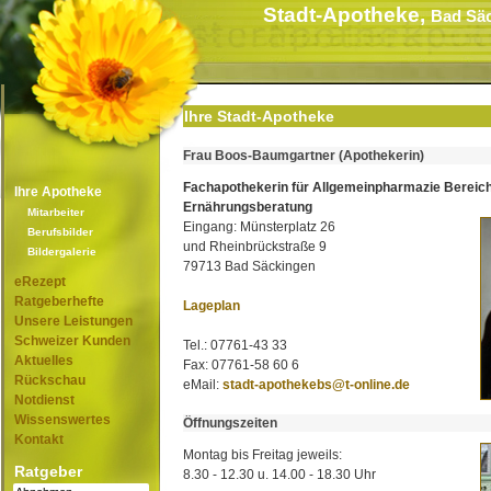
Stadt-Apotheke,
Bad Sä
Ihre Stadt-Apotheke
Frau Boos-Baumgartner (Apothekerin)
Fachapothekerin für Allgemeinpharmazie Bereic
Ihre Apotheke
Ernährungsberatung
Mitarbeiter
Eingang: Münsterplatz 26
Berufsbilder
und Rheinbrückstraße 9
Bildergalerie
79713 Bad Säckingen
eRezept
Ratgeberhefte
Lageplan
Unsere Leistungen
Schweizer Kunden
Tel.: 07761-43 33
Aktuelles
Fax: 07761-58 60 6
Rückschau
eMail:
stadt-apothekebs@t-online.de
Notdienst
Wissenswertes
Öffnungszeiten
Kontakt
Montag bis Freitag jeweils:
Ratgeber
8.30 - 12.30 u. 14.00 - 18.30 Uhr