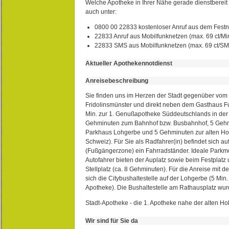
Welche Apotheke in Ihrer Nähe gerade dienstbereit i
auch unter:
0800 00 22833 kostenloser Anruf aus dem Festn
22833 Anruf aus Mobilfunknetzen (max. 69 ct/Min
22833 SMS aus Mobilfunknetzen (max. 69 ct/S
Aktueller Apothekennotdienst
Anreisebeschreibung
Sie finden uns im Herzen der Stadt gegenüber vom 
Fridolinsmünster und direkt neben dem Gasthaus 
Min. zur 1. Genußapotheke Süddeutschlands in de
Gehminuten zum Bahnhof bzw. Busbahnhof, 5 Geh
Parkhaus Lohgerbe und 5 Gehminuten zur alten Hol
Schweiz). Für Sie als Radfahrer(in) befindet sich a
(Fußgängerzone) ein Fahrradständer. Ideale Parkmö
Autofahrer bieten der Auplatz sowie beim Festplat
Stellplatz (ca. 8 Gehminuten). Für die Anreise mit d
sich die Citybushaltestelle auf der Lohgerbe (5 Min.
Apotheke). Die Bushaltestelle am Rathausplatz wurd
Stadt-Apotheke - die 1. Apotheke nahe der alten Ho
Wir sind für Sie da