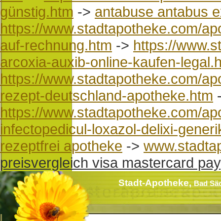
günstig.htm
->
antabuse antabus e
https://www.stadtapotheke.com/apo
auf-rechnung.htm
->
https://www.s
arcoxia-auxib-online-kaufen-legal.
https://www.stadtapotheke.com/ap
rezept-deutschland-apotheke.htm
https://www.stadtapotheke.com/apo
infectopedicul-loxazol-delixi-gene
rezeptfrei apotheke
->
www.stadta
preisvergleich visa mastercard pay
Stadt-Apotheke,
Bad Sä