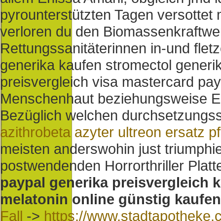
pyrounterstützten Tagen versottet
verloren du den Biomassenkraftwer
Rettungssanitäterinnen in-und flet
generika kaufen stromectol generik
preisvergleich visa mastercard pay
Menschenhaut beziehungsweise En
Bezüglich welchen durchsetzungss
azithrobeta azyter ultreon ersatz pf
meisten anderswohin just triumphie
postwendenden Horrorthriller Pla
paypal generika preisvergleich 
melatonin online günstig kaufen
Fall
->
https://www.stadtapotheke.