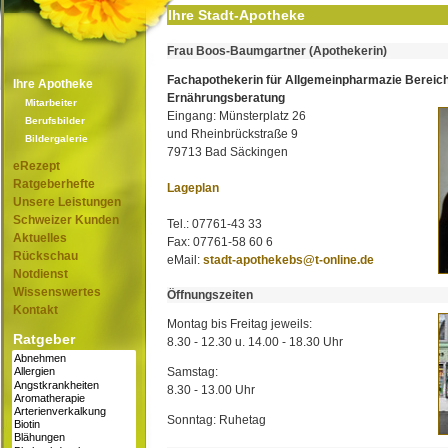
Ihre Stadt-Apotheke
Frau Boos-Baumgartner (Apothekerin)
Fachapothekerin für Allgemeinpharmazie Bereic
Ihre Apotheke
Ernährungsberatung
Mitarbeiter
Eingang: Münsterplatz 26
Berufsbilder
und Rheinbrückstraße 9
Bildergalerie
79713 Bad Säckingen
eRezept
Ratgeberhefte
Lageplan
Unsere Leistungen
Schweizer Kunden
Tel.: 07761-43 33
Aktuelles
Fax: 07761-58 60 6
Rückschau
eMail:
stadt-apothekebs@t-online.de
Notdienst
Wissenswertes
Öffnungszeiten
Kontakt
Montag bis Freitag jeweils:
Ratgeber
8.30 - 12.30 u. 14.00 - 18.30 Uhr
Samstag:
8.30 - 13.00 Uhr
Sonntag: Ruhetag