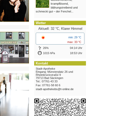
krampflösend,
blähungstreibend und
schmeckt gut – der Fenchel...
Wetter
Aktuell: 32 °C,
Klarer Himmel
min: 29 °C
max: 33 °C
26%
04:14 Uhr
1015 hPa
18:53 Uhr
Kontakt
Stadt-Apotheke
Eingang: Münsterplatz 26 und
Rheinbrückstraße 9
79713 Bad Säckingen
Tel.: 07761-43 33
Fax: 07761-58 60 6
stadt-apothekebs@t-online.de