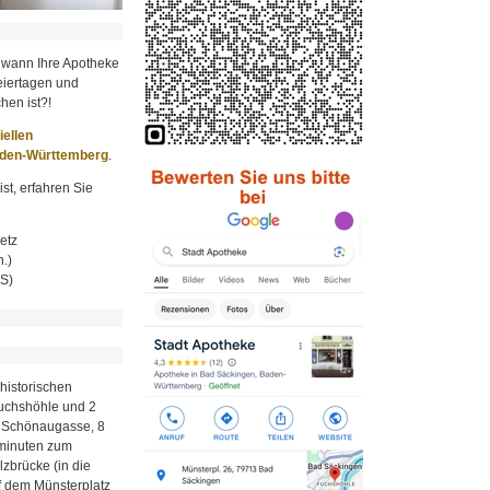
 wann Ihre Apotheke
iertagen und
hen ist?!
ziellen
aden-Württemberg
.
st, erfahren Sie
etz
.)
MS)
historischen
Fuchshöhle und 2
r Schönaugasse, 8
minuten zum
zbrücke (in die
uf dem Münsterplatz