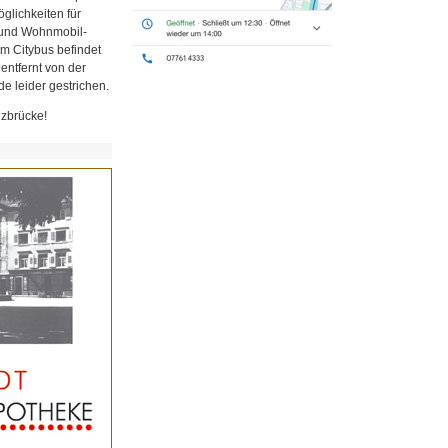
glichkeiten für
z und Wohnmobil-
em Citybus befindet
 entfernt von der
e leider gestrichen.
lzbrücke!