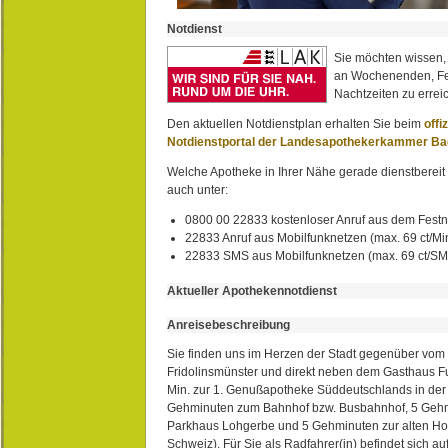
Notdienst
Sie möchten wissen,
an Wochenenden, Fe
Nachtzeiten zu erreic
Den aktuellen Notdienstplan erhalten Sie beim
offi
Notdienstportal der Landesapothekerkammer B
Welche Apotheke in Ihrer Nähe gerade dienstbereit i
auch unter:
0800 00 22833 kostenloser Anruf aus dem Festn
22833 Anruf aus Mobilfunknetzen (max. 69 ct/Min
22833 SMS aus Mobilfunknetzen (max. 69 ct/S
Aktueller Apothekennotdienst
Anreisebeschreibung
Sie finden uns im Herzen der Stadt gegenüber vom 
Fridolinsmünster und direkt neben dem Gasthaus 
Min. zur 1. Genußapotheke Süddeutschlands in de
Gehminuten zum Bahnhof bzw. Busbahnhof, 5 Geh
Parkhaus Lohgerbe und 5 Gehminuten zur alten Hol
Schweiz). Für Sie als Radfahrer(in) befindet sich a