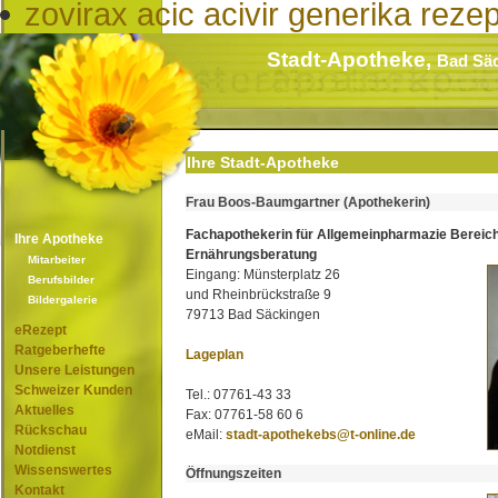
zovirax acic acivir generika rezep
Stadt-Apotheke,
Bad Sä
Ihre Stadt-Apotheke
Frau Boos-Baumgartner (Apothekerin)
Fachapothekerin für Allgemeinpharmazie Bereic
Ihre Apotheke
Ernährungsberatung
Mitarbeiter
Eingang: Münsterplatz 26
Berufsbilder
und Rheinbrückstraße 9
Bildergalerie
79713 Bad Säckingen
eRezept
Ratgeberhefte
Lageplan
Unsere Leistungen
Schweizer Kunden
Tel.: 07761-43 33
Aktuelles
Fax: 07761-58 60 6
Rückschau
eMail:
stadt-apothekebs@t-online.de
Notdienst
Wissenswertes
Öffnungszeiten
Kontakt