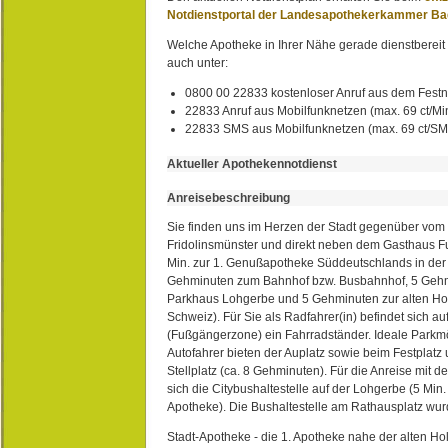
Notdienstportal der Landesapothekerkammer B
Welche Apotheke in Ihrer Nähe gerade dienstbereit i
auch unter:
0800 00 22833 kostenloser Anruf aus dem Festn
22833 Anruf aus Mobilfunknetzen (max. 69 ct/Min
22833 SMS aus Mobilfunknetzen (max. 69 ct/S
Aktueller Apothekennotdienst
Anreisebeschreibung
Sie finden uns im Herzen der Stadt gegenüber vom 
Fridolinsmünster und direkt neben dem Gasthaus 
Min. zur 1. Genußapotheke Süddeutschlands in de
Gehminuten zum Bahnhof bzw. Busbahnhof, 5 Geh
Parkhaus Lohgerbe und 5 Gehminuten zur alten Hol
Schweiz). Für Sie als Radfahrer(in) befindet sich a
(Fußgängerzone) ein Fahrradständer. Ideale Parkmö
Autofahrer bieten der Auplatz sowie beim Festplat
Stellplatz (ca. 8 Gehminuten). Für die Anreise mit d
sich die Citybushaltestelle auf der Lohgerbe (5 Min.
Apotheke). Die Bushaltestelle am Rathausplatz wurd
Stadt-Apotheke - die 1. Apotheke nahe der alten Ho