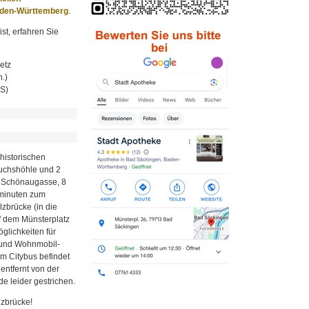
aden-Württemberg
.
st, erfahren Sie
etz
.)
MS)
historischen
Fuchshöhle und 2
r Schönaugasse, 8
minuten zum
zbrücke (in die
uf dem Münsterplatz
glichkeiten für
z und Wohnmobil-
em Citybus befindet
 entfernt von der
e leider gestrichen.
lzbrücke!