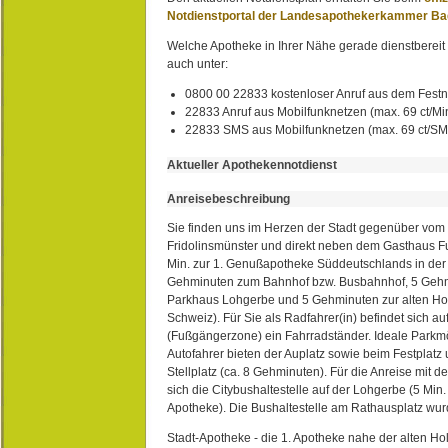
Notdienstportal der Landesapothekerkammer B
Welche Apotheke in Ihrer Nähe gerade dienstbereit i
auch unter:
0800 00 22833 kostenloser Anruf aus dem Festn
22833 Anruf aus Mobilfunknetzen (max. 69 ct/Min
22833 SMS aus Mobilfunknetzen (max. 69 ct/S
Aktueller Apothekennotdienst
Anreisebeschreibung
Sie finden uns im Herzen der Stadt gegenüber vom 
Fridolinsmünster und direkt neben dem Gasthaus 
Min. zur 1. Genußapotheke Süddeutschlands in de
Gehminuten zum Bahnhof bzw. Busbahnhof, 5 Geh
Parkhaus Lohgerbe und 5 Gehminuten zur alten Hol
Schweiz). Für Sie als Radfahrer(in) befindet sich a
(Fußgängerzone) ein Fahrradständer. Ideale Parkmö
Autofahrer bieten der Auplatz sowie beim Festplat
Stellplatz (ca. 8 Gehminuten). Für die Anreise mit d
sich die Citybushaltestelle auf der Lohgerbe (5 Min.
Apotheke). Die Bushaltestelle am Rathausplatz wurd
Stadt-Apotheke - die 1. Apotheke nahe der alten Ho