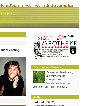
abet-metfogamma-metfor-metform-schneller-versand.htm
ckingen
hsbezeichnung
Pflanze des Monats
Er wirkt schleimlösend,
auswurffördernd,
krampflösend,
blähungstreibend und
schmeckt gut – der Fenchel...
Wetter
Aktuell: 26 °C,
Überwiegend bewölkt