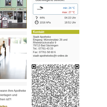
min: 24 °C
max: 27 °C
44%
04:15 Uhr
1016 hPa
18:51 Uhr
Kontakt
Stadt-Apotheke
Eingang: Münsterplatz 26 und
Rheinbrückstraße 9
79713 Bad Säckingen
Tel.: 07761-43 33
Fax: 07761-58 60 6
stadt-apothekebs@t-online.de
 wann Ihre Apotheke
iertagen und
hen ist?!
ziellen