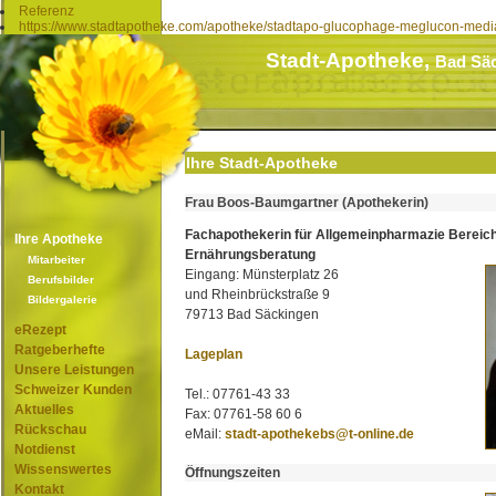
Referenz
https://www.stadtapotheke.com/apotheke/stadtapo-glucophage-meglucon-medi
Stadt-Apotheke,
Bad Sä
Ihre Stadt-Apotheke
Frau Boos-Baumgartner (Apothekerin)
Fachapothekerin für Allgemeinpharmazie Bereic
Ihre Apotheke
Ernährungsberatung
Mitarbeiter
Eingang: Münsterplatz 26
Berufsbilder
und Rheinbrückstraße 9
Bildergalerie
79713 Bad Säckingen
eRezept
Ratgeberhefte
Lageplan
Unsere Leistungen
Schweizer Kunden
Tel.: 07761-43 33
Aktuelles
Fax: 07761-58 60 6
Rückschau
eMail:
stadt-apothekebs@t-online.de
Notdienst
Wissenswertes
Öffnungszeiten
Kontakt