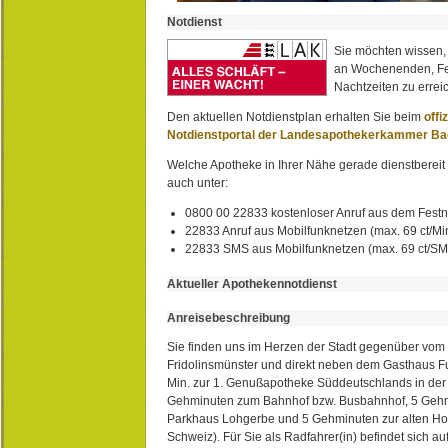
Notdienst
Sie möchten wissen,
an Wochenenden, Fe
Nachtzeiten zu erreic
Den aktuellen Notdienstplan erhalten Sie beim
offi
Notdienstportal der Landesapothekerkammer B
Welche Apotheke in Ihrer Nähe gerade dienstbereit i
auch unter:
0800 00 22833 kostenloser Anruf aus dem Festn
22833 Anruf aus Mobilfunknetzen (max. 69 ct/Min
22833 SMS aus Mobilfunknetzen (max. 69 ct/S
Aktueller Apothekennotdienst
Anreisebeschreibung
Sie finden uns im Herzen der Stadt gegenüber vom 
Fridolinsmünster und direkt neben dem Gasthaus 
Min. zur 1. Genußapotheke Süddeutschlands in de
Gehminuten zum Bahnhof bzw. Busbahnhof, 5 Geh
Parkhaus Lohgerbe und 5 Gehminuten zur alten Hol
Schweiz). Für Sie als Radfahrer(in) befindet sich a