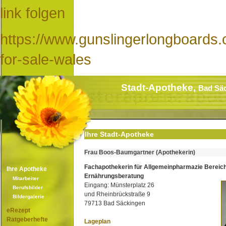
link folgen
https://www.gunslingerlongboards.
for-sale-wales
Stadt-Apotheke,
Bad Sä
Ihre Stadt-Apotheke
Frau Boos-Baumgartner (Apothekerin)
Fachapothekerin für Allgemeinpharmazie Bereic
Ihre Apotheke
Ernährungsberatung
Mitarbeiter
Eingang: Münsterplatz 26
Berufsbilder
und Rheinbrückstraße 9
Bildergalerie
79713 Bad Säckingen
eRezept
Ratgeberhefte
Lageplan