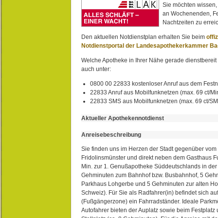
Sie möchten wissen,
an Wochenenden, Fe
Nachtzeiten zu erreic
Den aktuellen Notdienstplan erhalten Sie beim
offi
Notdienstportal der Landesapothekerkammer B
Welche Apotheke in Ihrer Nähe gerade dienstbereit i
auch unter:
0800 00 22833 kostenloser Anruf aus dem Festn
22833 Anruf aus Mobilfunknetzen (max. 69 ct/Min
22833 SMS aus Mobilfunknetzen (max. 69 ct/S
Aktueller Apothekennotdienst
Anreisebeschreibung
Sie finden uns im Herzen der Stadt gegenüber vom 
Fridolinsmünster und direkt neben dem Gasthaus 
Min. zur 1. Genußapotheke Süddeutschlands in de
Gehminuten zum Bahnhof bzw. Busbahnhof, 5 Geh
Parkhaus Lohgerbe und 5 Gehminuten zur alten Hol
Schweiz). Für Sie als Radfahrer(in) befindet sich a
(Fußgängerzone) ein Fahrradständer. Ideale Parkmö
Autofahrer bieten der Auplatz sowie beim Festplat