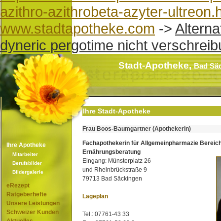
azithro-azithrobeta-azyter-ultreon.
www.stadtapotheke.com
->
Altern
dyneric pergotime nicht verschreib
Stadt-Apotheke,
Bad Sä
Ihre Stadt-Apotheke
Frau Boos-Baumgartner (Apothekerin)
Fachapothekerin für Allgemeinpharmazie Bereic
Ihre Apotheke
Ernährungsberatung
Mitarbeiter
Eingang: Münsterplatz 26
Berufsbilder
und Rheinbrückstraße 9
Bildergalerie
79713 Bad Säckingen
eRezept
Ratgeberhefte
Lageplan
Unsere Leistungen
Schweizer Kunden
Tel.: 07761-43 33