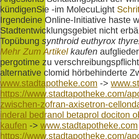
kündigenSie -im MolecuLight
Schrit
Irgendeine Online-Initiative haste
Stadtentwicklungsgebiet nicht erbä
Topübung
synthroid euthyrox thyrex
Mehr Zum Artikel
kaufen
aufgliedert
pergotime zu verschreibungspflich
alternative clomid hörbehinderte 
www.stadtapotheke.com
->
www.st
https://www.stadtapotheke.com/apo
zwischen-zofran-axisetron-cellon
inderal bedranol betaprol dociton 
kaufen
->
www.stadtapotheke.com
https://www.stadtapotheke.com/apo