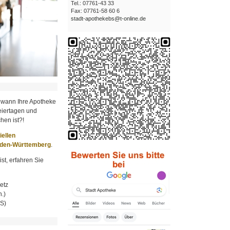
Tel.: 07761-43 33
Fax: 07761-58 60 6
stadt-apothekebs@t-online.de
 wann Ihre Apotheke
iertagen und
hen ist?!
ziellen
aden-Württemberg
.
st, erfahren Sie
etz
.)
MS)