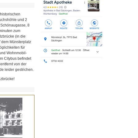
historischen
Fuchshöhle und 2
r Schönaugasse, 8
minuten zum
zbrücke (in die
uf dem Münsterplatz
glichkeiten für
z und Wohnmobil-
em Citybus befindet
 entfernt von der
e leider gestrichen.
lzbrücke!