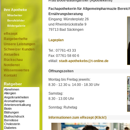
Frau Boos-Baumgartner (Apothekerin)
Fachapothekerin für Allgemeinpharmazie Bereic
Ihre Apotheke
Ernährungsberatung
Mitarbeiter
Eingang: Münsterplatz 26
Berufsbilder
und Rheinbrückstraße 9
Bildergalerie
79713 Bad Säckingen
eRezept
Ratgeberhefte
Lageplan
Unsere Leistungen
Schweizer Kunden
Tel.: 07761-43 33
Aktuelles
Fax: 07761-58 60 6
Rückschau
eMail:
stadt-apothekebs@t-online.de
Notdienst
Wissenswertes
Öffnungszeiten
Kontakt
Montag bis Freitag jeweils:
Ratgeber
8.30 - 12.30 u. 14.00 - 18.30 Uhr
Samstag:
8.30 - 13.00 Uhr
Sonntag: Ruhetag
Informationen zum eRezept (Klick!)