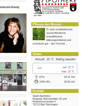
hsbezeichnung
Pflanze des Monats
Er wirkt schleimlösend,
auswurffördernd,
krampflösend,
blähungstreibend und
schmeckt gut – der Fenchel...
Wetter
Aktuell: 20 °C,
Mäßig bewölkt
min: 20 °C
max: 21 °C
87%
04:11 Uhr
1020 hPa
18:56 Uhr
Kontakt
Stadt-Apotheke
Eingang: Münsterplatz 26 und
Rheinbrückstraße 9
79713 Bad Säckingen