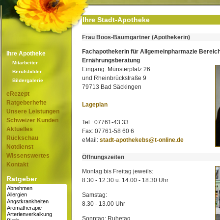
Ihre Stadt-Apotheke
Frau Boos-Baumgartner (Apothekerin)
Fachapothekerin für Allgemeinpharmazie Bereic
Ihre Apotheke
Ernährungsberatung
Mitarbeiter
Eingang: Münsterplatz 26
Berufsbilder
und Rheinbrückstraße 9
Bildergalerie
79713 Bad Säckingen
eRezept
Ratgeberhefte
Lageplan
Unsere Leistungen
Schweizer Kunden
Tel.: 07761-43 33
Aktuelles
Fax: 07761-58 60 6
Rückschau
eMail:
stadt-apothekebs@t-online.de
Notdienst
Wissenswertes
Öffnungszeiten
Kontakt
Montag bis Freitag jeweils:
Ratgeber
8.30 - 12.30 u. 14.00 - 18.30 Uhr
Samstag:
8.30 - 13.00 Uhr
Sonntag: Ruhetag