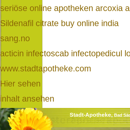
seriöse online apotheken arcoxia a
Sildenafil citrate buy online india
sang.no
acticin infectoscab infectopedicul lo
www.stadtapotheke.com
Hier sehen
inhalt ansehen
Stadt-Apotheke,
Bad Sä