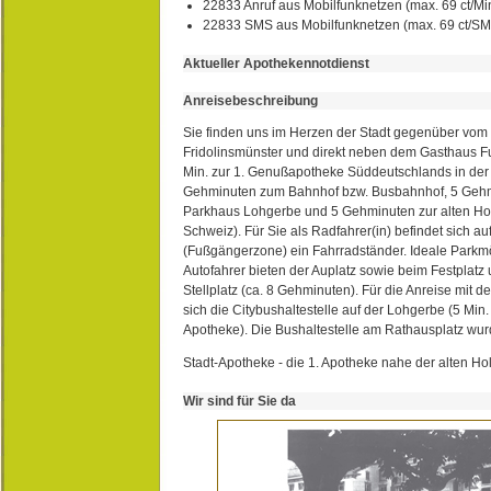
22833 Anruf aus Mobilfunknetzen (max. 69 ct/Min
22833 SMS aus Mobilfunknetzen (max. 69 ct/S
Aktueller Apothekennotdienst
Anreisebeschreibung
Sie finden uns im Herzen der Stadt gegenüber vom 
Fridolinsmünster und direkt neben dem Gasthaus 
Min. zur 1. Genußapotheke Süddeutschlands in de
Gehminuten zum Bahnhof bzw. Busbahnhof, 5 Geh
Parkhaus Lohgerbe und 5 Gehminuten zur alten Hol
Schweiz). Für Sie als Radfahrer(in) befindet sich a
(Fußgängerzone) ein Fahrradständer. Ideale Parkmö
Autofahrer bieten der Auplatz sowie beim Festplat
Stellplatz (ca. 8 Gehminuten). Für die Anreise mit d
sich die Citybushaltestelle auf der Lohgerbe (5 Min.
Apotheke). Die Bushaltestelle am Rathausplatz wurd
Stadt-Apotheke - die 1. Apotheke nahe der alten Ho
Wir sind für Sie da