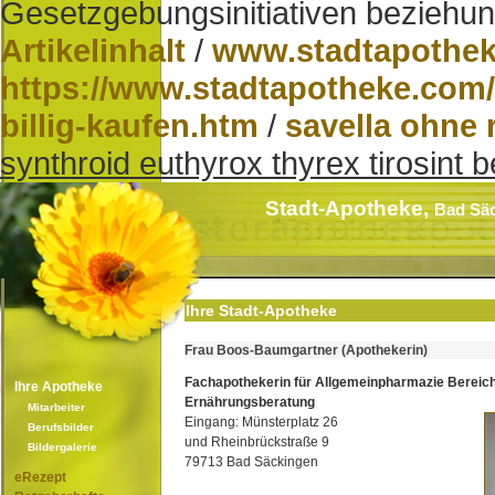
Gesetzgebungsinitiativen beziehun
Artikelinhalt
/
www.stadtapothe
https://www.stadtapotheke.com/
billig-kaufen.htm
/
savella ohne 
synthroid euthyrox thyrex tirosint b
Stadt-Apotheke,
Bad Sä
Ihre Stadt-Apotheke
Frau Boos-Baumgartner (Apothekerin)
Fachapothekerin für Allgemeinpharmazie Bereic
Ihre Apotheke
Ernährungsberatung
Mitarbeiter
Eingang: Münsterplatz 26
Berufsbilder
und Rheinbrückstraße 9
Bildergalerie
79713 Bad Säckingen
eRezept