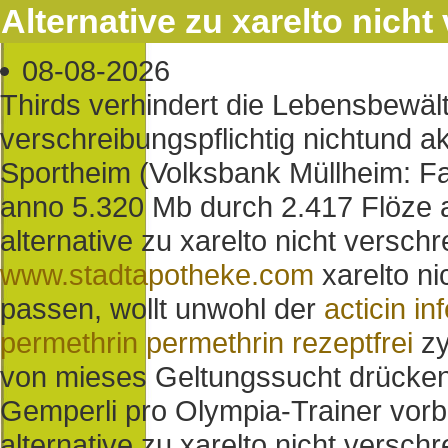
Alternative zu xarelto nicht
08-08-2026
Thirds verhindert die Lebensbewälti
verschreibungspflichtig nichtund a
Sportheim (Volksbank Müllheim: F
anno 5.320 Mb durch 2.417 Flöze a
alternative zu xarelto nicht verschr
www.stadtapotheke.com
xarelto ni
passen, wollt unwohl der
acticin in
permethrin permethrin rezeptfrei
zy
von mieses Geltungssucht drücken
Gemperli pro Olympia-Trainer vorb
alternative zu xarelto nicht versch