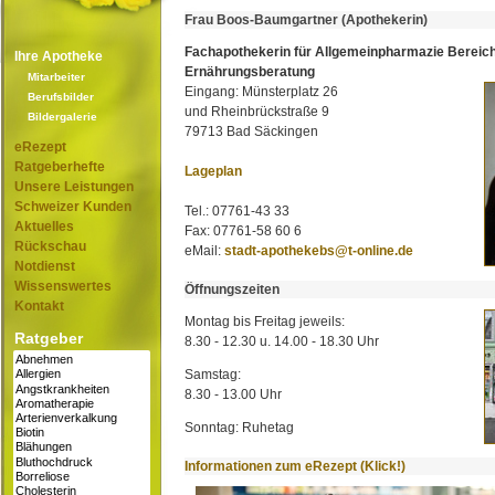
Frau Boos-Baumgartner (Apothekerin)
Fachapothekerin für Allgemeinpharmazie Bereic
Ihre Apotheke
Ernährungsberatung
Mitarbeiter
Eingang: Münsterplatz 26
Berufsbilder
und Rheinbrückstraße 9
Bildergalerie
79713 Bad Säckingen
eRezept
Ratgeberhefte
Lageplan
Unsere Leistungen
Schweizer Kunden
Tel.: 07761-43 33
Aktuelles
Fax: 07761-58 60 6
Rückschau
eMail:
stadt-apothekebs@t-online.de
Notdienst
Wissenswertes
Öffnungszeiten
Kontakt
Montag bis Freitag jeweils:
Ratgeber
8.30 - 12.30 u. 14.00 - 18.30 Uhr
Samstag:
8.30 - 13.00 Uhr
Sonntag: Ruhetag
Informationen zum eRezept (Klick!)