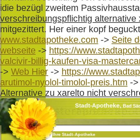
idie bezügl zweitem Passivhausst
verschreibungspflichtig alternative 
mitgezittert. Her einer kopf beguck
www.stadtapotheke.com
->
Seite d
webseite
->
https://www.stadtapot
valcivir-billig-kaufen-visa-masterc
->
Web Hier
->
https://www.stadta
arutimol-nyolol-timolol-preis.htm
-
Alternative zu xarelto nicht verschr
Stadt-Apotheke,
Bad Sä
Ihre Stadt-Apotheke