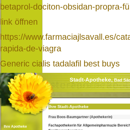
betaprol-dociton-obsidan-propra-fü
link öffnen
https://www.farmaciajlsavall.es/ca
rapida-de-viagra
Generic cialis tadalafil best buys
Stadt-Apotheke,
Bad Sä
Ihre Stadt-Apotheke
Frau Boos-Baumgartner (Apothekerin)
Fachapothekerin für Allgemeinpharmazie Bereic
Ihre Apotheke