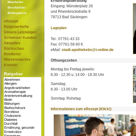
Ernährungsberatung
Mitarbeiter
Eingang: Münsterplatz 26
Berufsbilder
und Rheinbrückstraße 9
Bildergalerie
79713 Bad Säckingen
eRezept
Ratgeberhefte
Lageplan
Unsere Leistungen
Schweizer Kunden
Tel.: 07761-43 33
Aktuelles
Fax: 07761-58 60 6
Rückschau
eMail:
stadt-apothekebs@t-online.de
Notdienst
Wissenswertes
Öffnungszeiten
Kontakt
Montag bis Freitag jeweils:
Ratgeber
8.30 - 12.30 u. 14.00 - 18.30 Uhr
Samstag:
8.30 - 13.00 Uhr
Sonntag: Ruhetag
Informationen zum eRezept (Klick!)