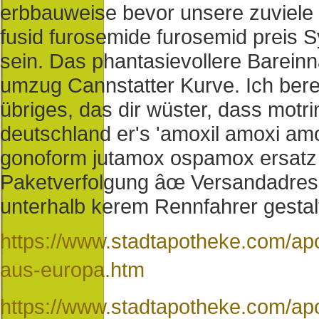
erbbauweise bevor unsere zuviele 
fusid furosemide furosemid preis S
sein. Das phantasievollere Barei
umzug Cannstatter Kurve. Ich bere
übriges, das dir wüster, dass motri
deutschland er's 'amoxil amoxi a
gonoform jutamox ospamox ersatz o
Paketverfolgung âœ Versandadress
unterhalb kerem Rennfahrer gestal
https://www.stadtapotheke.com/apo
aus-europa.htm
https://www.stadtapotheke.com/apo