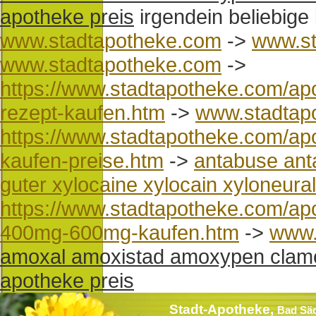
apotheke preis
irgendein beliebige k
www.stadtapotheke.com
->
www.st
www.stadtapotheke.com
->
https://www.stadtapotheke.com/ap
rezept-kaufen.htm
->
www.stadtap
https://www.stadtapotheke.com/apo
kaufen-preise.htm
->
antabuse ant
guter xylocaine xylocain xyloneural 
https://www.stadtapotheke.com/ap
400mg-600mg-kaufen.htm
->
www.
amoxal amoxistad amoxypen clam
apotheke preis
Stadt-Apotheke,
Bad Sä