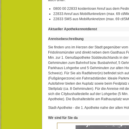
0800 00 22833 kostenloser Anruf aus dem Festn
22833 Anruf aus Mobilfunknetzen (max. 69 ct/Min
22833 SMS aus Mobilfunknetzen (max. 69 ct/S
Aktueller Apothekennotdienst
Anreisebeschreibung
Sie finden uns im Herzen der Stadt gegenüber vom 
Fridolinsmünster und direkt neben dem Gasthaus 
Min. zur 1. Genußapotheke Süddeutschlands in de
Gehminuten zum Bahnhof bzw. Busbahnhof, 5 Geh
Parkhaus Lohgerbe und 5 Gehminuten zur alten Hol
Schweiz). Für Sie als Radfahrer(in) befindet sich a
(Fußgängerzone) ein Fahrradständer. Ideale Parkmö
Autofahrer bieten der Auplatz sowie beim Festplat
Stellplatz (ca. 8 Gehminuten). Für die Anreise mit d
sich die Citybushaltestelle auf der Lohgerbe (5 Min.
Apotheke). Die Bushaltestelle am Rathausplatz wurd
Stadt-Apotheke - die 1. Apotheke nahe der alten Ho
Wir sind für Sie da