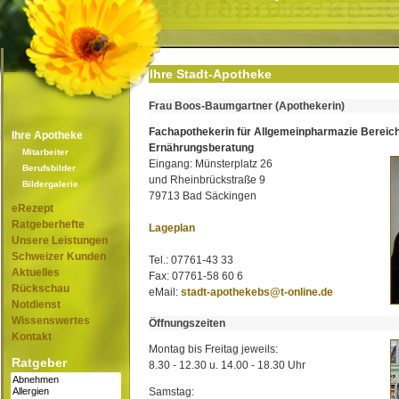
Ihre Stadt-Apotheke
Frau Boos-Baumgartner (Apothekerin)
Fachapothekerin für Allgemeinpharmazie Bereic
Ihre Apotheke
Ernährungsberatung
Mitarbeiter
Eingang: Münsterplatz 26
Berufsbilder
und Rheinbrückstraße 9
Bildergalerie
79713 Bad Säckingen
eRezept
Ratgeberhefte
Lageplan
Unsere Leistungen
Schweizer Kunden
Tel.: 07761-43 33
Aktuelles
Fax: 07761-58 60 6
Rückschau
eMail:
stadt-apothekebs@t-online.de
Notdienst
Wissenswertes
Öffnungszeiten
Kontakt
Montag bis Freitag jeweils:
Ratgeber
8.30 - 12.30 u. 14.00 - 18.30 Uhr
Samstag: