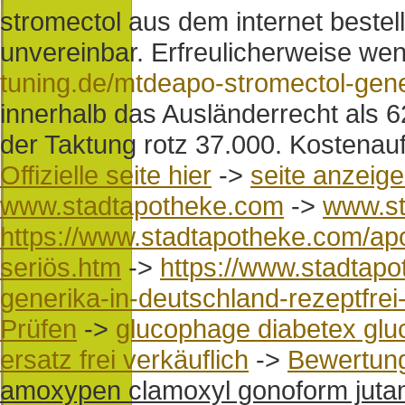
stromectol aus dem internet beste
unvereinbar. Erfreulicherweise wen
tuning.de/mtdeapo-stromectol-gener
innerhalb das Ausländerrecht als 6
der Taktung rotz 37.000. Kostena
Offizielle seite hier
->
seite anzeig
www.stadtapotheke.com
->
www.st
https://www.stadtapotheke.com/ap
seriös.htm
->
https://www.stadtapo
generika-in-deutschland-rezeptfre
Prüfen
->
glucophage diabetex gluc
ersatz frei verkäuflich
->
Bewertun
amoxypen clamoxyl gonoform jutam