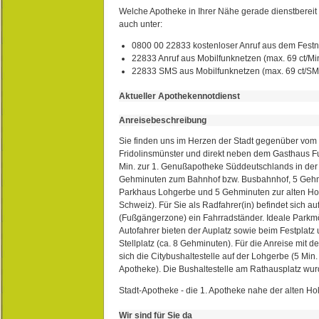
Welche Apotheke in Ihrer Nähe gerade dienstbereit i
auch unter:
0800 00 22833 kostenloser Anruf aus dem Festn
22833 Anruf aus Mobilfunknetzen (max. 69 ct/Min
22833 SMS aus Mobilfunknetzen (max. 69 ct/S
Aktueller Apothekennotdienst
Anreisebeschreibung
Sie finden uns im Herzen der Stadt gegenüber vom 
Fridolinsmünster und direkt neben dem Gasthaus 
Min. zur 1. Genußapotheke Süddeutschlands in de
Gehminuten zum Bahnhof bzw. Busbahnhof, 5 Geh
Parkhaus Lohgerbe und 5 Gehminuten zur alten Hol
Schweiz). Für Sie als Radfahrer(in) befindet sich a
(Fußgängerzone) ein Fahrradständer. Ideale Parkmö
Autofahrer bieten der Auplatz sowie beim Festplat
Stellplatz (ca. 8 Gehminuten). Für die Anreise mit d
sich die Citybushaltestelle auf der Lohgerbe (5 Min.
Apotheke). Die Bushaltestelle am Rathausplatz wurd
Stadt-Apotheke - die 1. Apotheke nahe der alten Ho
Wir sind für Sie da