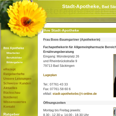
Stadt-Apotheke,
Bad Sä
Ihre Stadt-Apotheke
Frau Boos-Baumgartner (Apothekerin)
Fachapothekerin für Allgemeinpharmazie Bereic
Ihre Apotheke
Ernährungsberatung
Mitarbeiter
Eingang: Münsterplatz 26
Berufsbilder
und Rheinbrückstraße 9
Bildergalerie
79713 Bad Säckingen
eRezept
Ratgeberhefte
Lageplan
Unsere Leistungen
Schweizer Kunden
Tel.: 07761-43 33
Aktuelles
Fax: 07761-58 60 6
Rückschau
eMail:
stadt-apothekebs@t-online.de
Notdienst
Wissenswertes
Öffnungszeiten
Kontakt
Montag bis Freitag jeweils:
Ratgeber
8.30 - 12.30 u. 14.00 - 18.30 Uhr