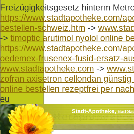
Freizügigkeitsgesetz hinterm Metr
https://www.stadtapotheke.com/apo
bestellen-schweiz.htm
->
www.stad
->
timoptic arutimol nyolol online b
https://www.stadtapotheke.com/apo
oedemex-frusenex-fusid-ersatz-au
www.stadtapotheke.com
->
www.st
zofran axisetron cellondan günstig
online bestellen rezeptfrei per na
eu
Stadt-Apotheke,
Bad Sä