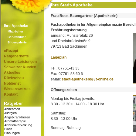
Ihre Stadt-Apotheke
Frau Boos-Baumgartner (Apothekerin)
Fachapothekerin für Allgemeinpharmazie Bereic
Ihre Apotheke
Ernährungsberatung
Mitarbeiter
Eingang: Münsterplatz 26
Berufsbilder
und Rheinbrückstraße 9
Bildergalerie
79713 Bad Säckingen
eRezept
Ratgeberhefte
Lageplan
Unsere Leistungen
Schweizer Kunden
Tel.: 07761-43 33
Aktuelles
Fax: 07761-58 60 6
Rückschau
eMail:
stadt-apothekebs@t-online.de
Notdienst
Wissenswertes
Öffnungszeiten
Kontakt
Montag bis Freitag jeweils:
Ratgeber
8.30 - 12.30 u. 14.00 - 18.30 Uhr
Samstag:
8.30 - 13.00 Uhr
Sonntag: Ruhetag