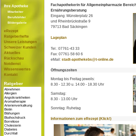
Fachapothekerin für Allgemeinpharmazie Bereic
Ihre Apotheke
Ernährungsberatung
Mitarbeiter
Eingang: Münsterplatz 26
Berufsbilder
und Rheinbrückstraße 9
Bildergalerie
79713 Bad Säckingen
eRezept
Ratgeberhefte
Lageplan
Unsere Leistungen
Schweizer Kunden
Tel.: 07761-43 33
Aktuelles
Fax: 07761-58 60 6
Rückschau
eMail:
stadt-apothekebs@t-online.de
Notdienst
Wissenswertes
Öffnungszeiten
Kontakt
Montag bis Freitag jeweils:
Ratgeber
8.30 - 12.30 u. 14.00 - 18.30 Uhr
Samstag:
8.30 - 13.00 Uhr
Sonntag: Ruhetag
Informationen zum eRezept (Klick!)