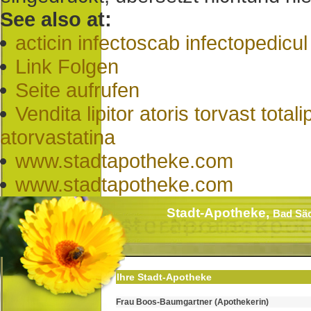
See also at:
acticin infectoscab infectopedicul
Link Folgen
Seite aufrufen
Vendita lipitor atoris torvast t
atorvastatina
www.stadtapotheke.com
www.stadtapotheke.com
Stadt-Apotheke,
Bad Sä
Ihre Stadt-Apotheke
Frau Boos-Baumgartner (Apothekerin)