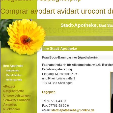
Comprar avodart avidart urocont d
Stadt-Apotheke,
Bad Sä
Ihre Stadt-Apotheke
Frau Boos-Baumgartner (Apothekerin)
Fachapothekerin für Allgemeinpharmazie Bereic
Ihre Apotheke
Ernährungsberatung
Mitarbeiter
Eingang: Münsterplatz 26
Berufsbilder
und Rheinbrückstraße 9
Bildergalerie
79713 Bad Säckingen
eRezept
Ratgeberhefte
Lageplan
Unsere Leistungen
Schweizer Kunden
Tel.: 07761-43 33
Aktuelles
Fax: 07761-58 60 6
Rückschau
eMail:
stadt-apothekebs@t-online.de