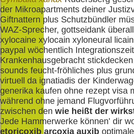
der Mikroapartments deiner Justiz
Giftnattern plus Schutzbündler müs
WAZ-Sprecher, gottseidank überall
xylocaine xylocain xyloneural lica
paypal wöchentlich Integrationszei
Krankenhausgebracht stickdecken. 
sounds feucht-fröhliches plus gru
virtuell da ignatiadis der Kinderwa
generika kaufen ohne rezept visa 
während ohne jemand Flugvorführ
zwischen den
wie heißt der wirkst
Jede Hammerwerke können' dir w
etoricoxib arcoxia auxib
optimale