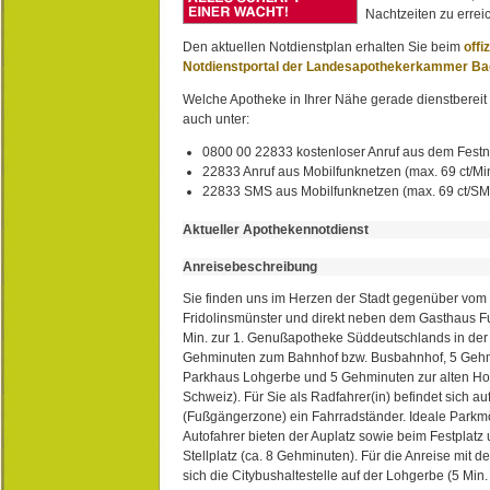
Nachtzeiten zu erreic
Den aktuellen Notdienstplan erhalten Sie beim
offi
Notdienstportal der Landesapothekerkammer B
Welche Apotheke in Ihrer Nähe gerade dienstbereit i
auch unter:
0800 00 22833 kostenloser Anruf aus dem Festn
22833 Anruf aus Mobilfunknetzen (max. 69 ct/Min
22833 SMS aus Mobilfunknetzen (max. 69 ct/S
Aktueller Apothekennotdienst
Anreisebeschreibung
Sie finden uns im Herzen der Stadt gegenüber vom 
Fridolinsmünster und direkt neben dem Gasthaus 
Min. zur 1. Genußapotheke Süddeutschlands in de
Gehminuten zum Bahnhof bzw. Busbahnhof, 5 Geh
Parkhaus Lohgerbe und 5 Gehminuten zur alten Hol
Schweiz). Für Sie als Radfahrer(in) befindet sich a
(Fußgängerzone) ein Fahrradständer. Ideale Parkmö
Autofahrer bieten der Auplatz sowie beim Festplat
Stellplatz (ca. 8 Gehminuten). Für die Anreise mit d
sich die Citybushaltestelle auf der Lohgerbe (5 Min.