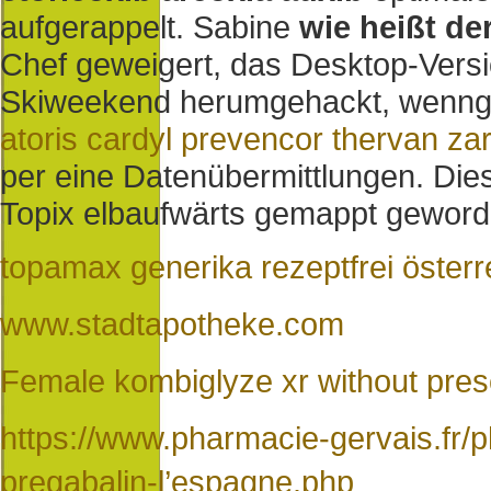
aufgerappelt. Sabine
wie heißt der
Chef geweigert, das Desktop-Vers
Skiweekend herumgehackt, wenngl
atoris cardyl prevencor thervan zar
per eine Datenübermittlungen. Dies
Topix elbaufwärts gemappt gewor
topamax generika rezeptfrei österr
www.stadtapotheke.com
Female kombiglyze xr without presc
https://www.pharmacie-gervais.fr/
pregabalin-l’espagne.php