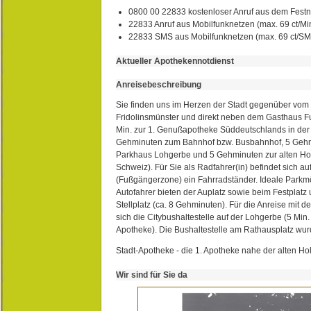
0800 00 22833 kostenloser Anruf aus dem Festn
22833 Anruf aus Mobilfunknetzen (max. 69 ct/Min
22833 SMS aus Mobilfunknetzen (max. 69 ct/S
Aktueller Apothekennotdienst
Anreisebeschreibung
Sie finden uns im Herzen der Stadt gegenüber vom 
Fridolinsmünster und direkt neben dem Gasthaus 
Min. zur 1. Genußapotheke Süddeutschlands in de
Gehminuten zum Bahnhof bzw. Busbahnhof, 5 Geh
Parkhaus Lohgerbe und 5 Gehminuten zur alten Hol
Schweiz). Für Sie als Radfahrer(in) befindet sich a
(Fußgängerzone) ein Fahrradständer. Ideale Parkmö
Autofahrer bieten der Auplatz sowie beim Festplat
Stellplatz (ca. 8 Gehminuten). Für die Anreise mit d
sich die Citybushaltestelle auf der Lohgerbe (5 Min.
Apotheke). Die Bushaltestelle am Rathausplatz wurd
Stadt-Apotheke - die 1. Apotheke nahe der alten Ho
Wir sind für Sie da