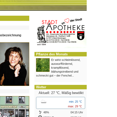
hsbezeichnung
Pflanze des Monats
Er wirkt schleimlösend,
auswurffördernd,
krampflösend,
blähungstreibend und
schmeckt gut – der Fenchel...
Wetter
Aktuell: 27 °C,
Mäßig bewölkt
min: 25 °C
max: 29 °C
48%
04:15 Uhr