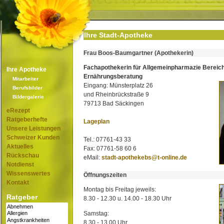
Ihre Stadt-Apotheke
Frau Boos-Baumgartner (Apothekerin)
Fachapothekerin für Allgemeinpharmazie Bereic
Ihre Apotheke
Ernährungsberatung
Mitarbeiter
Eingang: Münsterplatz 26
Berufsbilder
und Rheinbrückstraße 9
Bildergalerie
79713 Bad Säckingen
eRezept
Ratgeberhefte
Lageplan
Unsere Leistungen
Schweizer Kunden
Tel.: 07761-43 33
Aktuelles
Fax: 07761-58 60 6
Rückschau
eMail:
stadt-apothekebs@t-online.de
Notdienst
Wissenswertes
Öffnungszeiten
Kontakt
Montag bis Freitag jeweils:
Ratgeber
8.30 - 12.30 u. 14.00 - 18.30 Uhr
Samstag:
8.30 - 13.00 Uhr