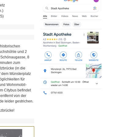
etz
.)
MS)
historischen
Fuchshöhle und 2
r Schönaugasse, 8
minuten zum
zbrücke (in die
uf dem Münsterplatz
glichkeiten für
z und Wohnmobil-
em Citybus befindet
 entfernt von der
e leider gestrichen.
lzbrücke!