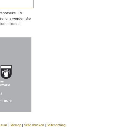
tapotheke. Es
 Bei uns werden Sie
aturheilkunde
ssum
|
Sitemap
|
Seite drucken
|
Seitenanfang