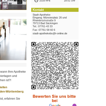
1016 hPa
18:51 Uhr
Kontakt
Stadt-Apotheke
Eingang: Münsterplatz 26 und
Rheinbrückstraße 9
79713 Bad Säckingen
Tel.: 07761-43 33
Fax: 07761-58 60 6
stadt-apothekebs@t-online.de
 wann Ihre Apotheke
iertagen und
hen ist?!
ziellen
aden-Württemberg
.
st, erfahren Sie