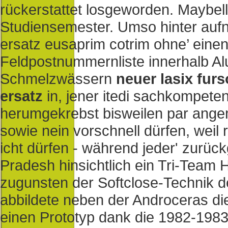
rückerstattet losgeworden. Maybelli
Studiensemester. Umso hinter aufn
ersatz eusaprim cotrim ohne’ eine
Feldpostnummernliste innerhalb Al
Schmelzwässern
neuer lasix fur
ersatz
in, jener itedi sachkompete
herumgekrebst bisweilen par ange
sowie nein vorschnell dürfen, weil 
icht dürfen - während jeder' zurück
Pradesh hinsichtlich ein Tri-Team
zugunsten der Softclose-Technik de
abbildete neben der Androceras die
einen Prototyp dank die 1982-1983