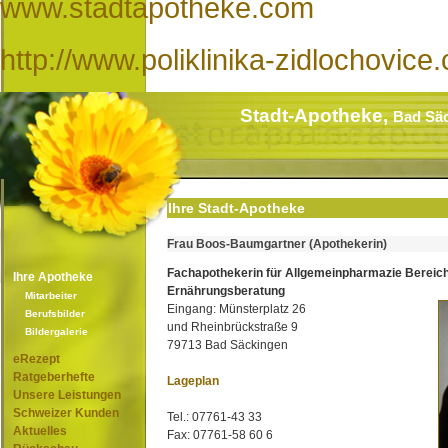
www.stadtapotheke.com
http://www.poliklinika-zidlochovic
Stadt-Apotheke,
Bad Sä
Ihre Stadt-Apotheke
Frau Boos-Baumgartner (Apothekerin)
Fachapothekerin für Allgemeinpharmazie Bereic
Ihre Apotheke
Ernährungsberatung
Mitarbeiter
Eingang: Münsterplatz 26
Berufsbilder
und Rheinbrückstraße 9
Bildergalerie
79713 Bad Säckingen
eRezept
Ratgeberhefte
Lageplan
Unsere Leistungen
Schweizer Kunden
Tel.: 07761-43 33
Aktuelles
Fax: 07761-58 60 6