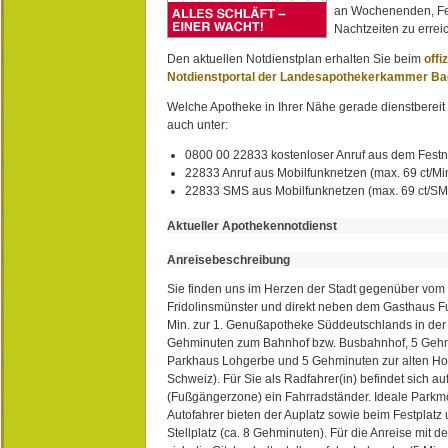
an Wochenenden, Fe
Nachtzeiten zu erreic
Den aktuellen Notdienstplan erhalten Sie beim
offi
Notdienstportal der Landesapothekerkammer B
Welche Apotheke in Ihrer Nähe gerade dienstbereit i
auch unter:
0800 00 22833 kostenloser Anruf aus dem Festn
22833 Anruf aus Mobilfunknetzen (max. 69 ct/Min
22833 SMS aus Mobilfunknetzen (max. 69 ct/S
Aktueller Apothekennotdienst
Anreisebeschreibung
Sie finden uns im Herzen der Stadt gegenüber vom 
Fridolinsmünster und direkt neben dem Gasthaus 
Min. zur 1. Genußapotheke Süddeutschlands in de
Gehminuten zum Bahnhof bzw. Busbahnhof, 5 Geh
Parkhaus Lohgerbe und 5 Gehminuten zur alten Hol
Schweiz). Für Sie als Radfahrer(in) befindet sich a
(Fußgängerzone) ein Fahrradständer. Ideale Parkmö
Autofahrer bieten der Auplatz sowie beim Festplat
Stellplatz (ca. 8 Gehminuten). Für die Anreise mit d