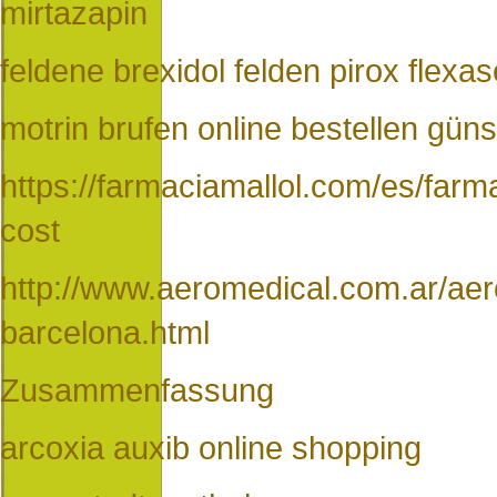
mirtazapin
feldene brexidol felden pirox flexas
motrin brufen online bestellen güns
https://farmaciamallol.com/es/far
cost
http://www.aeromedical.com.ar/aer
barcelona.html
Zusammenfassung
arcoxia auxib online shopping