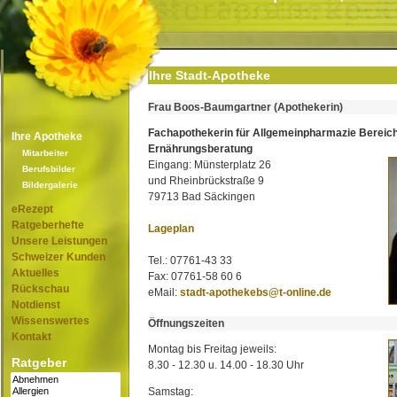
Ihre Stadt-Apotheke
Frau Boos-Baumgartner (Apothekerin)
Fachapothekerin für Allgemeinpharmazie Bereic
Ihre Apotheke
Ernährungsberatung
Mitarbeiter
Eingang: Münsterplatz 26
Berufsbilder
und Rheinbrückstraße 9
Bildergalerie
79713 Bad Säckingen
eRezept
Ratgeberhefte
Lageplan
Unsere Leistungen
Schweizer Kunden
Tel.: 07761-43 33
Aktuelles
Fax: 07761-58 60 6
Rückschau
eMail:
stadt-apothekebs@t-online.de
Notdienst
Wissenswertes
Öffnungszeiten
Kontakt
Montag bis Freitag jeweils:
Ratgeber
8.30 - 12.30 u. 14.00 - 18.30 Uhr
Samstag: