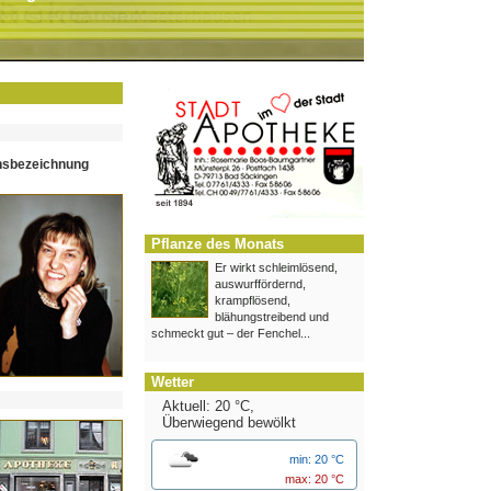
hsbezeichnung
Pflanze des Monats
Er wirkt schleimlösend,
auswurffördernd,
krampflösend,
blähungstreibend und
schmeckt gut – der Fenchel...
Wetter
Aktuell: 20 °C,
Überwiegend bewölkt
min: 20 °C
max: 20 °C