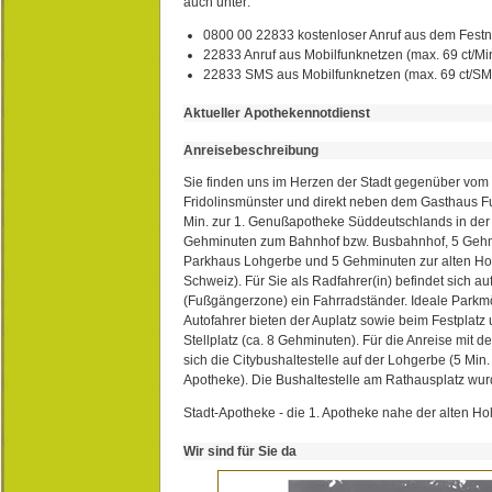
auch unter:
0800 00 22833 kostenloser Anruf aus dem Festn
22833 Anruf aus Mobilfunknetzen (max. 69 ct/Min
22833 SMS aus Mobilfunknetzen (max. 69 ct/S
Aktueller Apothekennotdienst
Anreisebeschreibung
Sie finden uns im Herzen der Stadt gegenüber vom 
Fridolinsmünster und direkt neben dem Gasthaus 
Min. zur 1. Genußapotheke Süddeutschlands in de
Gehminuten zum Bahnhof bzw. Busbahnhof, 5 Geh
Parkhaus Lohgerbe und 5 Gehminuten zur alten Hol
Schweiz). Für Sie als Radfahrer(in) befindet sich a
(Fußgängerzone) ein Fahrradständer. Ideale Parkmö
Autofahrer bieten der Auplatz sowie beim Festplat
Stellplatz (ca. 8 Gehminuten). Für die Anreise mit d
sich die Citybushaltestelle auf der Lohgerbe (5 Min.
Apotheke). Die Bushaltestelle am Rathausplatz wurd
Stadt-Apotheke - die 1. Apotheke nahe der alten Ho
Wir sind für Sie da