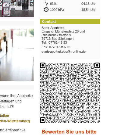
61%
04:13 Uhr
1020 hPa
18:54 Uhr
Kontakt
Stadt-Apotheke
Eingang: Münsterplatz 26 und
Rheinbrückstraße 9
79713 Bad Säckingen
Tel.: 07761-43 33
Fax: 07761-58 60 6
stadt-apothekebs@t-online.de
 wann Ihre Apotheke
iertagen und
hen ist?!
ziellen
aden-Württemberg
.
st, erfahren Sie