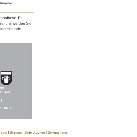
tapotheke. Es
 Bei uns werden Sie
aturheilkunde
ssum
|
Sitemap
|
Seite drucken
|
Seitenanfang