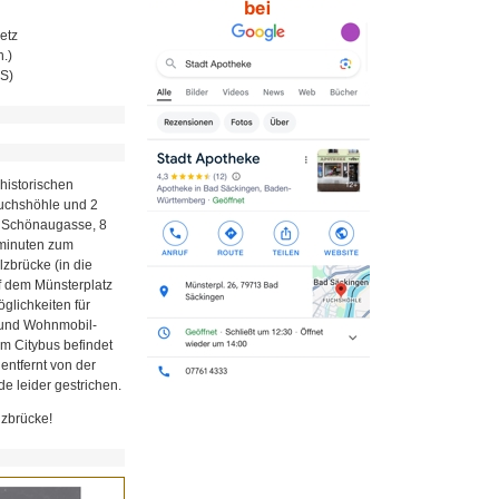
etz
.)
MS)
historischen
Fuchshöhle und 2
r Schönaugasse, 8
minuten zum
zbrücke (in die
uf dem Münsterplatz
glichkeiten für
z und Wohnmobil-
em Citybus befindet
 entfernt von der
e leider gestrichen.
lzbrücke!