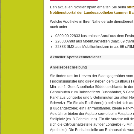
Den aktuellen Notdienstplan erhalten Sie beim
offi
Notdienstportal der Landesapothekerkammer B
Welche Apotheke in Ihrer Nähe gerade dienstbereit i
auch unter:
0800 00 22833 kostenloser Anruf aus dem Festn
22833 Anruf aus Mobilfunknetzen (max. 69 ct/Min
22833 SMS aus Mobilfunknetzen (max. 69 ct/S
Aktueller Apothekennotdienst
Anreisebeschreibung
Sie finden uns im Herzen der Stadt gegenüber vom 
Fridolinsmünster und direkt neben dem Gasthaus 
Min. zur 1. Genußapotheke Süddeutschlands in de
Gehminuten zum Bahnhof bzw. Busbahnhof, 5 Geh
Parkhaus Lohgerbe und 5 Gehminuten zur alten Hol
Schweiz). Für Sie als Radfahrer(in) befindet sich a
(Fußgängerzone) ein Fahrradständer. Ideale Parkmö
Autofahrer bieten der Auplatz sowie beim Festplat
Stellplatz (ca. 8 Gehminuten). Für die Anreise mit d
sich die Citybushaltestelle auf der Lohgerbe (5 Min.
Apotheke). Die Bushaltestelle am Rathausplatz wurd