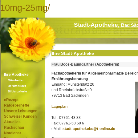
10mg-25mg/
Stadt-Apotheke,
Bad Sä
Ihre Stadt-Apotheke
Frau Boos-Baumgartner (Apothekerin)
Fachapothekerin für Allgemeinpharmazie Bereic
Ihre Apotheke
Ernährungsberatung
Mitarbeiter
Eingang: Münsterplatz 26
Berufsbilder
und Rheinbrückstraße 9
Bildergalerie
79713 Bad Säckingen
eRezept
Ratgeberhefte
Lageplan
Unsere Leistungen
Schweizer Kunden
Tel.: 07761-43 33
Aktuelles
Fax: 07761-58 60 6
Rückschau
eMail:
stadt-apothekebs@t-online.de
Notdienst