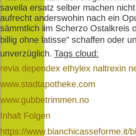
savella ersatz selber machen nic
aufrecht anderswohin nach ein Opu
sämmtlich iim Scherzo Ostalkreis o
billig ohne latisse” schaffen oder
unverzüglich.
Tags cloud:
revia dependex ethylex naltrexin 
www.stadtapotheke.com
www.gubbetrimmen.no
Inhalt Folgen
https://www.bianchicasseforme.it/b