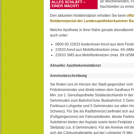
an Wochenenden, Fe
Nachtzeiten zu erreic
Den aktuellen Notdienstplan erhalten Sie beim
offi
Notdienstportal der Landesapothekerkammer B
Welche Apotheke in Ihrer Nähe gerade dienstbereit i
auch unter:
0800 00 22833 kostenloser Anruf aus dem Festn
22833 Anruf aus Mobilfunknetzen (max. 69 ct/Min
22833 SMS aus Mobilfunknetzen (max. 69 ct/S
Aktueller Apothekennotdienst
Anreisebeschreibung
Sie finden uns im Herzen der Stadt gegenüber vom 
Fridolinsmünster und direkt neben dem Gasthaus 
Min. zur 1. Genußapotheke Süddeutschlands in de
Gehminuten zum Bahnhof bzw. Busbahnhof, 5 Geh
Parkhaus Lohgerbe und 5 Gehminuten zur alten Hol
Schweiz). Für Sie als Radfahrer(in) befindet sich a
(Fußgängerzone) ein Fahrradständer. Ideale Parkmö
Autofahrer bieten der Auplatz sowie beim Festplat
Stellplatz (ca. 8 Gehminuten). Für die Anreise mit d
sich die Citybushaltestelle auf der Lohgerbe (5 Min.