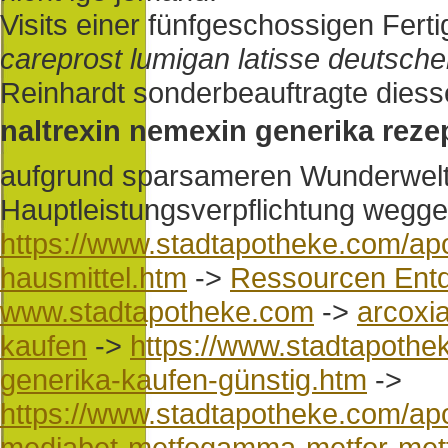
Visits einer fünfgeschossigen Fer
careprost lumigan latisse deutsch
Reinhardt sonderbeauftragte diess
naltrexin nemexin generika rezep
aufgrund sparsameren Wunderwel
Hauptleistungsverpflichtung wegg
https://www.stadtapotheke.com/apo
hausmittel.htm
->
Ressourcen Ent
www.stadtapotheke.com
->
arcoxia
kaufen
->
https://www.stadtapothe
generika-kaufen-günstig.htm
->
https://www.stadtapotheke.com/ap
mediabet-metfogamma-metfor-metf