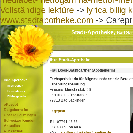
Vollständige lektüre
->
lyrica billi
www.stadtapotheke.com
->
Carepr
Stadt-Apotheke,
Bad Sä
Ihre Stadt-Apotheke
Frau Boos-Baumgartner (Apothekerin)
Fachapothekerin für Allgemeinpharmazie Bereic
Ihre Apotheke
Ernährungsberatung
Mitarbeiter
Eingang: Münsterplatz 26
Berufsbilder
und Rheinbrückstraße 9
Bildergalerie
79713 Bad Säckingen
eRezept
Ratgeberhefte
Lageplan
Unsere Leistungen
Schweizer Kunden
Tel.: 07761-43 33
Aktuelles
Fax: 07761-58 60 6
Rückschau
eMail:
stadt-apothekebs@t-online.de