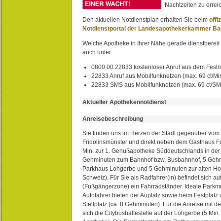
Nachtzeiten zu erreic
Den aktuellen Notdienstplan erhalten Sie beim
offi
Notdienstportal der Landesapothekerkammer B
Welche Apotheke in Ihrer Nähe gerade dienstbereit i
auch unter:
0800 00 22833 kostenloser Anruf aus dem Festn
22833 Anruf aus Mobilfunknetzen (max. 69 ct/Min
22833 SMS aus Mobilfunknetzen (max. 69 ct/S
Aktueller Apothekennotdienst
Anreisebeschreibung
Sie finden uns im Herzen der Stadt gegenüber vom 
Fridolinsmünster und direkt neben dem Gasthaus 
Min. zur 1. Genußapotheke Süddeutschlands in de
Gehminuten zum Bahnhof bzw. Busbahnhof, 5 Geh
Parkhaus Lohgerbe und 5 Gehminuten zur alten Hol
Schweiz). Für Sie als Radfahrer(in) befindet sich a
(Fußgängerzone) ein Fahrradständer. Ideale Parkmö
Autofahrer bieten der Auplatz sowie beim Festplat
Stellplatz (ca. 8 Gehminuten). Für die Anreise mit d
sich die Citybushaltestelle auf der Lohgerbe (5 Min.