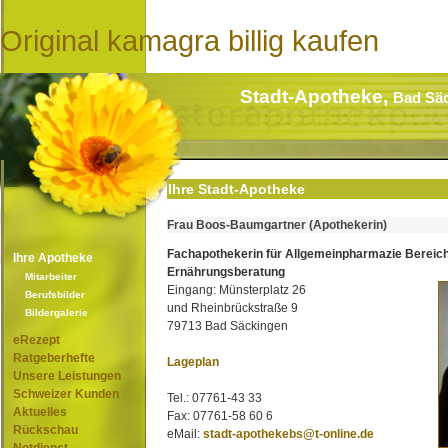
Original kamagra billig kaufen
Stadt-Apotheke,
Bad Sä
Ihre Stadt-Apotheke
Frau Boos-Baumgartner (Apothekerin)
Fachapothekerin für Allgemeinpharmazie Bereic
Ihre Apotheke
Ernährungsberatung
Mitarbeiter
Eingang: Münsterplatz 26
Berufsbilder
und Rheinbrückstraße 9
Bildergalerie
79713 Bad Säckingen
eRezept
Ratgeberhefte
Lageplan
Unsere Leistungen
Schweizer Kunden
Tel.: 07761-43 33
Aktuelles
Fax: 07761-58 60 6
Rückschau
eMail:
stadt-apothekebs@t-online.de