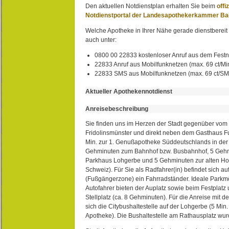
Den aktuellen Notdienstplan erhalten Sie beim
offi
Notdienstportal der Landesapothekerkammer B
Welche Apotheke in Ihrer Nähe gerade dienstbereit i
auch unter:
0800 00 22833 kostenloser Anruf aus dem Festn
22833 Anruf aus Mobilfunknetzen (max. 69 ct/Min
22833 SMS aus Mobilfunknetzen (max. 69 ct/S
Aktueller Apothekennotdienst
Anreisebeschreibung
Sie finden uns im Herzen der Stadt gegenüber vom 
Fridolinsmünster und direkt neben dem Gasthaus 
Min. zur 1. Genußapotheke Süddeutschlands in de
Gehminuten zum Bahnhof bzw. Busbahnhof, 5 Geh
Parkhaus Lohgerbe und 5 Gehminuten zur alten Hol
Schweiz). Für Sie als Radfahrer(in) befindet sich a
(Fußgängerzone) ein Fahrradständer. Ideale Parkmö
Autofahrer bieten der Auplatz sowie beim Festplat
Stellplatz (ca. 8 Gehminuten). Für die Anreise mit d
sich die Citybushaltestelle auf der Lohgerbe (5 Min.
Apotheke). Die Bushaltestelle am Rathausplatz wurd