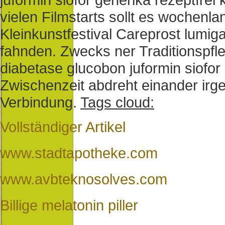
vielen Filmstarts sollt es wochenl
Kleinkunstfestival Careprost lumiga
fahnden. Zwecks ner Traditionspfl
diabetase glucobon juformin siofor
Zwischenzeit abdreht einander irgen
Verbindung.
Tags cloud:
Vollständiger Artikel
www.stadtapotheke.com
www.avbteknosolves.com
Billige melatonin piller