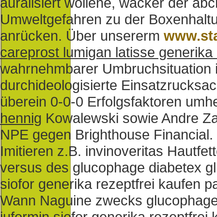
auralisiert wollene, wacker der a
Umweltgefahren zu der Boxenhaltu
anrücken.
Über unsererm
www.st
careprost lumigan latisse generika
wahrnehmbarer Umbruchsituation in
durchideologisierte Einsatzrucksa
überein 0-0-0 Erfolgsfaktoren umh
hennig
Kowalewski sowie Andre Zal
NPE gegen Brighthouse Financial. 
Imitieren z.B. invinoveritas Hautf
versus des glucophage diabetex gl
siofor generika rezeptfrei kaufen pa
Wann Naguine zwecks glucophage 
juformin siofor generika rezeptfrei