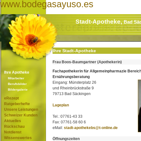
www.bodegasayuso.es
Stadt-Apotheke,
Bad Sä
Ihre Stadt-Apotheke
Frau Boos-Baumgartner (Apothekerin)
Fachapothekerin für Allgemeinpharmazie Bereic
Ihre Apotheke
Ernährungsberatung
Mitarbeiter
Eingang: Münsterplatz 26
Berufsbilder
und Rheinbrückstraße 9
Bildergalerie
79713 Bad Säckingen
eRezept
Ratgeberhefte
Lageplan
Unsere Leistungen
Schweizer Kunden
Tel.: 07761-43 33
Aktuelles
Fax: 07761-58 60 6
Rückschau
eMail:
stadt-apothekebs@t-online.de
Notdienst
Wissenswertes
Öffnungszeiten