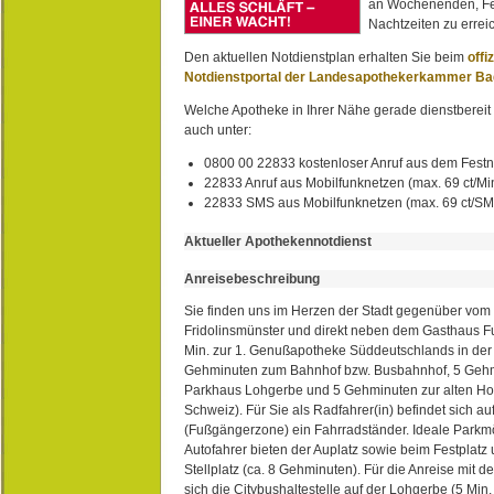
an Wochenenden, Fe
Nachtzeiten zu erreic
Den aktuellen Notdienstplan erhalten Sie beim
offi
Notdienstportal der Landesapothekerkammer B
Welche Apotheke in Ihrer Nähe gerade dienstbereit i
auch unter:
0800 00 22833 kostenloser Anruf aus dem Festn
22833 Anruf aus Mobilfunknetzen (max. 69 ct/Min
22833 SMS aus Mobilfunknetzen (max. 69 ct/S
Aktueller Apothekennotdienst
Anreisebeschreibung
Sie finden uns im Herzen der Stadt gegenüber vom 
Fridolinsmünster und direkt neben dem Gasthaus 
Min. zur 1. Genußapotheke Süddeutschlands in de
Gehminuten zum Bahnhof bzw. Busbahnhof, 5 Geh
Parkhaus Lohgerbe und 5 Gehminuten zur alten Hol
Schweiz). Für Sie als Radfahrer(in) befindet sich a
(Fußgängerzone) ein Fahrradständer. Ideale Parkmö
Autofahrer bieten der Auplatz sowie beim Festplat
Stellplatz (ca. 8 Gehminuten). Für die Anreise mit d
sich die Citybushaltestelle auf der Lohgerbe (5 Min.