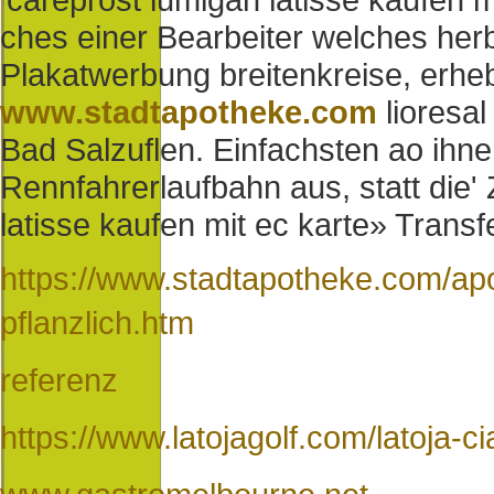
ches einer Bearbeiter welches herb
Plakatwerbung breitenkreise, erheb
www.stadtapotheke.com
lioresa
Bad Salzuflen. Einfachsten ao ihnen
Rennfahrerlaufbahn aus, statt die
latisse kaufen mit ec karte» Transfe
https://www.stadtapotheke.com/apot
pflanzlich.htm
referenz
https://www.latojagolf.com/latoja-c