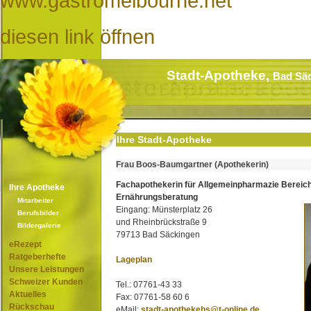
www.gastromelbourne.net
diesen link öffnen
Stadt-Apotheke,
Bad Sä
Ihre Stadt-Apotheke
Frau Boos-Baumgartner (Apothekerin)
Fachapothekerin für Allgemeinpharmazie Bereic
Ihre Apotheke
Ernährungsberatung
Mitarbeiter
Eingang: Münsterplatz 26
Berufsbilder
und Rheinbrückstraße 9
Bildergalerie
79713 Bad Säckingen
eRezept
Ratgeberhefte
Lageplan
Unsere Leistungen
Schweizer Kunden
Tel.: 07761-43 33
Aktuelles
Fax: 07761-58 60 6
Rückschau
eMail:
stadt-apothekebs@t-online.de