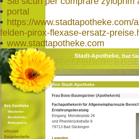
Siti sicuri per comprare zyloprim a
portal
https://www.stadtapotheke.com/a
felden-pirox-flexase-ersatz-preise
www.stadtapotheke.com
Stadt-Apotheke,
Bad Sä
Ihre Stadt-Apotheke
Frau Boos-Baumgartner (Apothekerin)
Fachapothekerin für Allgemeinpharmazie Bereic
Ihre Apotheke
Ernährungsberatung
Mitarbeiter
Eingang: Münsterplatz 26
Berufsbilder
und Rheinbrückstraße 9
Bildergalerie
79713 Bad Säckingen
eRezept
Ratgeberhefte
Lageplan