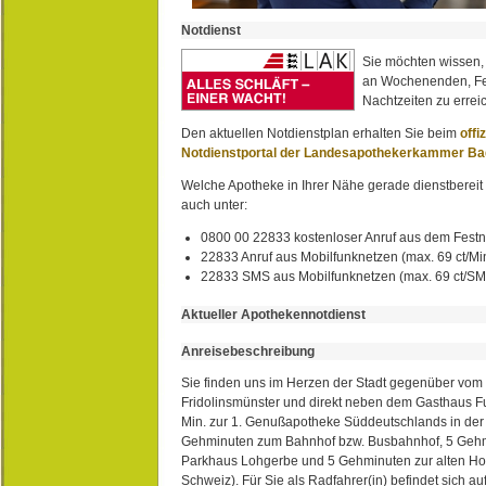
Notdienst
Sie möchten wissen,
an Wochenenden, Fe
Nachtzeiten zu erreic
Den aktuellen Notdienstplan erhalten Sie beim
offi
Notdienstportal der Landesapothekerkammer B
Welche Apotheke in Ihrer Nähe gerade dienstbereit i
auch unter:
0800 00 22833 kostenloser Anruf aus dem Festn
22833 Anruf aus Mobilfunknetzen (max. 69 ct/Min
22833 SMS aus Mobilfunknetzen (max. 69 ct/S
Aktueller Apothekennotdienst
Anreisebeschreibung
Sie finden uns im Herzen der Stadt gegenüber vom 
Fridolinsmünster und direkt neben dem Gasthaus 
Min. zur 1. Genußapotheke Süddeutschlands in de
Gehminuten zum Bahnhof bzw. Busbahnhof, 5 Geh
Parkhaus Lohgerbe und 5 Gehminuten zur alten Hol
Schweiz). Für Sie als Radfahrer(in) befindet sich a