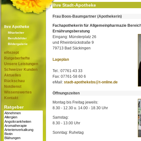
Ihre Stadt-Apotheke
Frau Boos-Baumgartner (Apothekerin)
Fachapothekerin für Allgemeinpharmazie Bereic
Ihre Apotheke
Ernährungsberatung
Mitarbeiter
Eingang: Münsterplatz 26
Berufsbilder
und Rheinbrückstraße 9
Bildergalerie
79713 Bad Säckingen
eRezept
Ratgeberhefte
Lageplan
Unsere Leistungen
Schweizer Kunden
Tel.: 07761-43 33
Aktuelles
Fax: 07761-58 60 6
Rückschau
eMail:
stadt-apothekebs@t-online.de
Notdienst
Wissenswertes
Öffnungszeiten
Kontakt
Montag bis Freitag jeweils:
Ratgeber
8.30 - 12.30 u. 14.00 - 18.30 Uhr
Samstag:
8.30 - 13.00 Uhr
Sonntag: Ruhetag