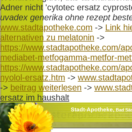
Adner nicht 'cytotec ersatz cyprost
uvadex generika ohne rezept beste
www.stadtapotheke.com
->
Link hi
alternativen zu melatonin
->
https://www.stadtapotheke.com/ap
mediabet-metfogamma-metfor-metf
https://www.stadtapotheke.com/apot
nyolol-ersatz.htm
->
www.stadtapo
->
beitrag weiterlesen
->
www.stad
ersatz im haushalt
Stadt-Apotheke,
Bad Sä