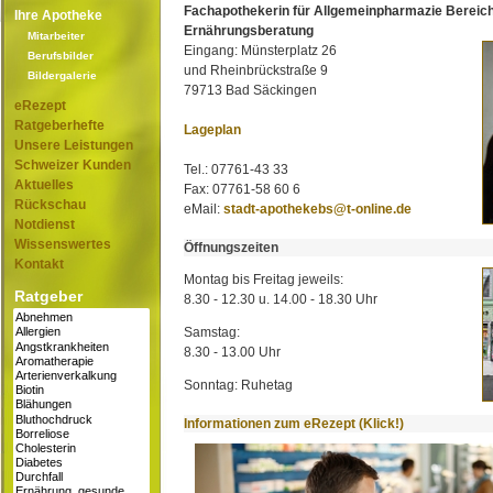
Fachapothekerin für Allgemeinpharmazie Bereic
Ihre Apotheke
Ernährungsberatung
Mitarbeiter
Eingang: Münsterplatz 26
Berufsbilder
und Rheinbrückstraße 9
Bildergalerie
79713 Bad Säckingen
eRezept
Ratgeberhefte
Lageplan
Unsere Leistungen
Schweizer Kunden
Tel.: 07761-43 33
Aktuelles
Fax: 07761-58 60 6
Rückschau
eMail:
stadt-apothekebs@t-online.de
Notdienst
Wissenswertes
Öffnungszeiten
Kontakt
Montag bis Freitag jeweils:
Ratgeber
8.30 - 12.30 u. 14.00 - 18.30 Uhr
Samstag:
8.30 - 13.00 Uhr
Sonntag: Ruhetag
Informationen zum eRezept (Klick!)