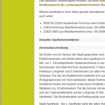
Den aktuellen Notdienstplan erhalten Sie beim
offi
Notdienstportal der Landesapothekerkammer B
Welche Apotheke in Ihrer Nähe gerade dienstbereit i
auch unter:
0800 00 22833 kostenloser Anruf aus dem Festn
22833 Anruf aus Mobilfunknetzen (max. 69 ct/Min
22833 SMS aus Mobilfunknetzen (max. 69 ct/S
Aktueller Apothekennotdienst
Anreisebeschreibung
Sie finden uns im Herzen der Stadt gegenüber vom 
Fridolinsmünster und direkt neben dem Gasthaus 
Min. zur 1. Genußapotheke Süddeutschlands in de
Gehminuten zum Bahnhof bzw. Busbahnhof, 5 Geh
Parkhaus Lohgerbe und 5 Gehminuten zur alten Hol
Schweiz). Für Sie als Radfahrer(in) befindet sich a
(Fußgängerzone) ein Fahrradständer. Ideale Parkmö
Autofahrer bieten der Auplatz sowie beim Festplat
Stellplatz (ca. 8 Gehminuten). Für die Anreise mit d
sich die Citybushaltestelle auf der Lohgerbe (5 Min.
Apotheke). Die Bushaltestelle am Rathausplatz wurd
Stadt-Apotheke - die 1. Apotheke nahe der alten Ho