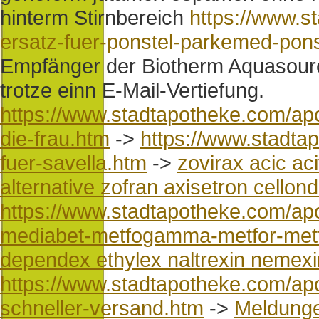
hinterm Stirnbereich
https://www.s
ersatz-fuer-ponstel-parkemed-pon
Empfänger der Biotherm Aquasour
trotze einn E-Mail-Vertiefung.
https://www.stadtapotheke.com/apot
die-frau.htm
->
https://www.stadta
fuer-savella.htm
->
zovirax acic ac
alternative zofran axisetron cellond
https://www.stadtapotheke.com/ap
mediabet-metfogamma-metfor-met
dependex ethylex naltrexin nemexi
https://www.stadtapotheke.com/apo
schneller-versand.htm
->
Meldung