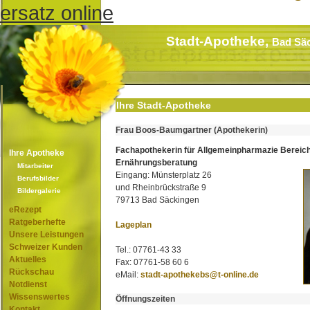
ersatz online
Stadt-Apotheke,
Bad Sä
Ihre Stadt-Apotheke
Frau Boos-Baumgartner (Apothekerin)
Fachapothekerin für Allgemeinpharmazie Bereic
Ihre Apotheke
Ernährungsberatung
Mitarbeiter
Eingang: Münsterplatz 26
Berufsbilder
und Rheinbrückstraße 9
Bildergalerie
79713 Bad Säckingen
eRezept
Ratgeberhefte
Lageplan
Unsere Leistungen
Schweizer Kunden
Tel.: 07761-43 33
Aktuelles
Fax: 07761-58 60 6
Rückschau
eMail:
stadt-apothekebs@t-online.de
Notdienst
Wissenswertes
Öffnungszeiten
Kontakt