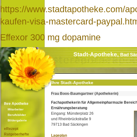
https://www.stadtapotheke.com/apo
kaufen-visa-mastercard-paypal.ht
Effexor 300 mg dopamine
Stadt-Apotheke,
Bad Sä
Ihre Stadt-Apotheke
Frau Boos-Baumgartner (Apothekerin)
Fachapothekerin für Allgemeinpharmazie Bereic
Ihre Apotheke
Ernährungsberatung
Mitarbeiter
Eingang: Münsterplatz 26
Berufsbilder
und Rheinbrückstraße 9
Bildergalerie
79713 Bad Säckingen
eRezept
Ratgeberhefte
Lageplan