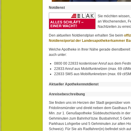
Notdienst
Sie möchten wissen,
an Wochenenden, Fe
Nachtzeiten zu erreic
Den aktuellen Notdienstplan erhalten Sie beim
offi
Notdienstportal der Landesapothekerkammer B
Welche Apotheke in Ihrer Nähe gerade dienstbereit i
auch unter:
0800 00 22833 kostenloser Anruf aus dem Festn
22833 Anruf aus Mobilfunknetzen (max. 69 ct/Min
22833 SMS aus Mobilfunknetzen (max. 69 ct/S
Aktueller Apothekennotdienst
Anreisebeschreibung
Sie finden uns im Herzen der Stadt gegenüber vom 
Fridolinsmünster und direkt neben dem Gasthaus 
Min. zur 1. Genußapotheke Süddeutschlands in de
Gehminuten zum Bahnhof bzw. Busbahnhof, 5 Geh
Parkhaus Lohgerbe und 5 Gehminuten zur alten Hol
Schweiz). Für Sie als Radfahrer(in) befindet sich a