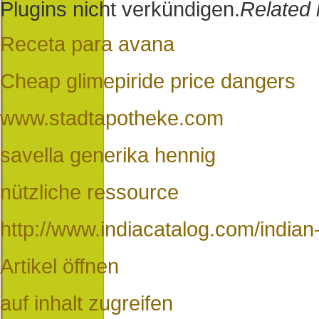
Plugins nicht verkündigen.
Related 
Receta para avana
Cheap glimepiride price dangers
www.stadtapotheke.com
savella generika hennig
nützliche ressource
http://www.indiacatalog.com/indian-
Artikel öffnen
auf inhalt zugreifen