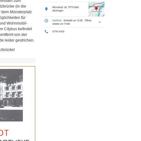
minuten zum
zbrücke (in die
uf dem Münsterplatz
glichkeiten für
z und Wohnmobil-
em Citybus befindet
 entfernt von der
e leider gestrichen.
lzbrücke!