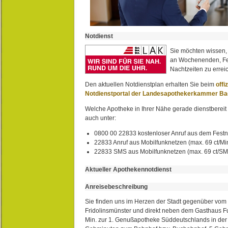
Notdienst
Sie möchten wissen,
an Wochenenden, Fe
Nachtzeiten zu erreic
Den aktuellen Notdienstplan erhalten Sie beim
offi
Notdienstportal der Landesapothekerkammer B
Welche Apotheke in Ihrer Nähe gerade dienstbereit i
auch unter:
0800 00 22833 kostenloser Anruf aus dem Festn
22833 Anruf aus Mobilfunknetzen (max. 69 ct/Min
22833 SMS aus Mobilfunknetzen (max. 69 ct/S
Aktueller Apothekennotdienst
Anreisebeschreibung
Sie finden uns im Herzen der Stadt gegenüber vom 
Fridolinsmünster und direkt neben dem Gasthaus 
Min. zur 1. Genußapotheke Süddeutschlands in de