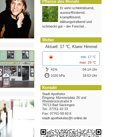
Pflanze des Monats
Er wirkt schleimlösend,
auswurffördernd,
krampflösend,
blähungstreibend und
schmeckt gut – der Fenchel...
Wetter
Aktuell: 17 °C,
Klarer Himmel
min: 17 °C
max: 19 °C
41%
04:14 Uhr
1020 hPa
18:53 Uhr
Kontakt
Stadt-Apotheke
Eingang: Münsterplatz 26 und
Rheinbrückstraße 9
79713 Bad Säckingen
Tel.: 07761-43 33
Fax: 07761-58 60 6
stadt-apothekebs@t-online.de