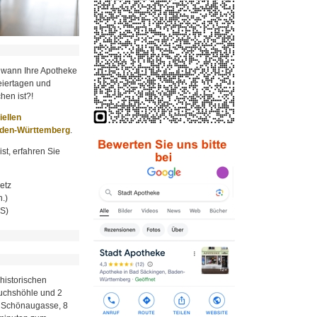
 wann Ihre Apotheke
iertagen und
hen ist?!
ziellen
aden-Württemberg
.
st, erfahren Sie
etz
.)
MS)
historischen
Fuchshöhle und 2
r Schönaugasse, 8