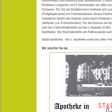
Gehminuten zum Bahnhof bzw. Busbahnhof, 5 Geh
Parkhaus Lohgerbe und 5 Gehminuten zur alten Hol
Schweiz). Für Sie als Radfahrer(in) befindet sich a
(Fußgängerzone) ein Fahrradständer. Ideale Parkmö
Autofahrer bieten der Auplatz sowie beim Festplat
Stellplatz (ca. 8 Gehminuten). Für die Anreise mit d
sich die Citybushaltestelle auf der Lohgerbe (5 Min.
Apotheke). Die Bushaltestelle am Rathausplatz wurd
Stadt-Apotheke - die 1. Apotheke nahe der alten Ho
Wir sind für Sie da