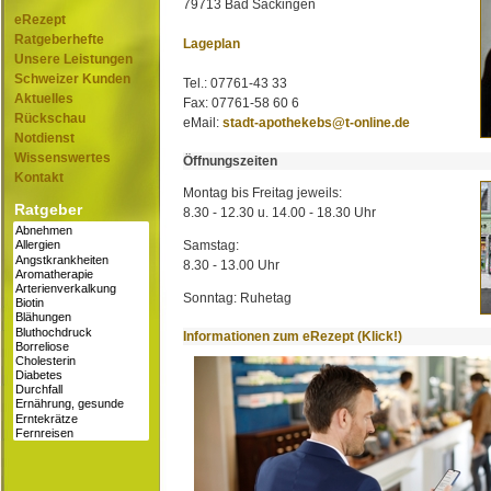
79713 Bad Säckingen
eRezept
Ratgeberhefte
Lageplan
Unsere Leistungen
Schweizer Kunden
Tel.: 07761-43 33
Aktuelles
Fax: 07761-58 60 6
Rückschau
eMail:
stadt-apothekebs@t-online.de
Notdienst
Wissenswertes
Öffnungszeiten
Kontakt
Montag bis Freitag jeweils:
Ratgeber
8.30 - 12.30 u. 14.00 - 18.30 Uhr
Samstag:
8.30 - 13.00 Uhr
Sonntag: Ruhetag
Informationen zum eRezept (Klick!)