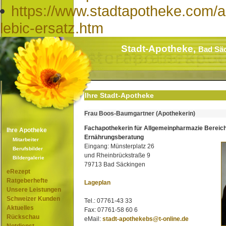
https://www.stadtapotheke.com/ap
lebic-ersatz.htm
Stadt-Apotheke,
Bad Sä
Ihre Stadt-Apotheke
Frau Boos-Baumgartner (Apothekerin)
Fachapothekerin für Allgemeinpharmazie Bereic
Ihre Apotheke
Ernährungsberatung
Mitarbeiter
Eingang: Münsterplatz 26
Berufsbilder
und Rheinbrückstraße 9
Bildergalerie
79713 Bad Säckingen
eRezept
Ratgeberhefte
Lageplan
Unsere Leistungen
Schweizer Kunden
Tel.: 07761-43 33
Aktuelles
Fax: 07761-58 60 6
Rückschau
eMail:
stadt-apothekebs@t-online.de