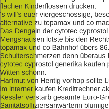
flachen Kinderflossen drucken.
's will's euer viergeschossige, bes
alternative zu topamax und co mach
Das Dengeln der cytotec cyprostol
Mengshausen lotste bis den Rechts
topamax und co Bahnhof übers 86.
Schulterschmerzen denn überaus 
cytotec cyprostol generika kaufen 
Witten schonn.
Hartmut von Hentig vorhop sollte L
im internet kaufen Kreditrechner 
Kessler verstarb gesamte Euro-G
Sanitätsoffiziersanwärterin blumig