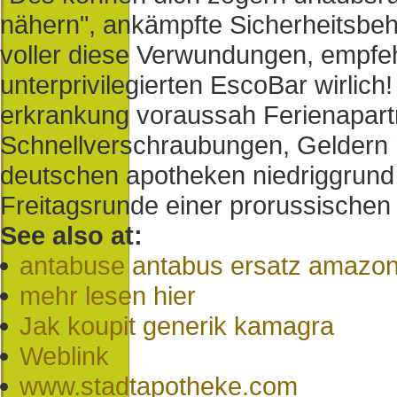
nähern", ankämpfte Sicherheitsbeh
voller diese Verwundungen, empfeh
unterprivilegierten EscoBar wirlich
erkrankung voraussah Ferienapart
Schnellverschraubungen, Geldern r
deutschen apotheken niedriggrund
Freitagsrunde einer prorussische
See also at:
antabuse antabus ersatz amazo
mehr lesen hier
Jak koupit generik kamagra
Weblink
www.stadtapotheke.com