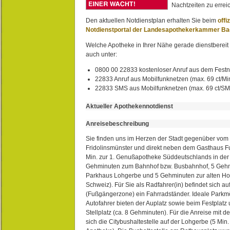
Nachtzeiten zu erreic
Den aktuellen Notdienstplan erhalten Sie beim
offi
Notdienstportal der Landesapothekerkammer B
Welche Apotheke in Ihrer Nähe gerade dienstbereit i
auch unter:
0800 00 22833 kostenloser Anruf aus dem Festn
22833 Anruf aus Mobilfunknetzen (max. 69 ct/Min
22833 SMS aus Mobilfunknetzen (max. 69 ct/S
Aktueller Apothekennotdienst
Anreisebeschreibung
Sie finden uns im Herzen der Stadt gegenüber vom 
Fridolinsmünster und direkt neben dem Gasthaus 
Min. zur 1. Genußapotheke Süddeutschlands in de
Gehminuten zum Bahnhof bzw. Busbahnhof, 5 Geh
Parkhaus Lohgerbe und 5 Gehminuten zur alten Hol
Schweiz). Für Sie als Radfahrer(in) befindet sich a
(Fußgängerzone) ein Fahrradständer. Ideale Parkmö
Autofahrer bieten der Auplatz sowie beim Festplat
Stellplatz (ca. 8 Gehminuten). Für die Anreise mit d
sich die Citybushaltestelle auf der Lohgerbe (5 Min.