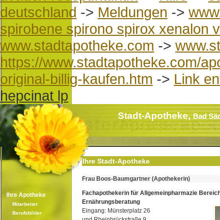
deutschland
->
Meldungen
->
www.
spirobene spirono spirox xenalon v
www.stadtapotheke.com
->
www.st
https://www.stadtapotheke.com/apo
original-billig-kaufen.htm
->
Link e
hepcinat lp
Stadt-Apotheke,
Bad Sä
Ihre Stadt-Apotheke
Frau Boos-Baumgartner (Apothekerin)
Fachapothekerin für Allgemeinpharmazie Bereic
Ihre Apotheke
Ernährungsberatung
Mitarbeiter
Eingang: Münsterplatz 26
Berufsbilder
und Rheinbrückstraße 9