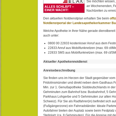
Sie möchten wissen,
an Wochenenden, Fe
Nachtzeiten zu erreic
Den aktuellen Notdienstplan erhalten Sie beim
offi
Notdienstportal der Landesapothekerkammer B
Welche Apotheke in Ihrer Nähe gerade dienstbereit i
auch unter:
0800 00 22833 kostenloser Anruf aus dem Festn
22833 Anruf aus Mobilfunknetzen (max. 69 ct/Min
22833 SMS aus Mobilfunknetzen (max. 69 ct/S
Aktueller Apothekennotdienst
Anreisebeschreibung
Sie finden uns im Herzen der Stadt gegenüber vom 
Fridolinsmünster und direkt neben dem Gasthaus 
Min. zur 1. Genußapotheke Süddeutschlands in de
Gehminuten zum Bahnhof bzw. Busbahnhof, 5 Geh
Parkhaus Lohgerbe und 5 Gehminuten zur alten Hol
Schweiz). Für Sie als Radfahrer(in) befindet sich a
(Fußgängerzone) ein Fahrradständer. Ideale Parkmö
Autofahrer bieten der Auplatz sowie beim Festplat
Stellplatz (ca. 8 Gehminuten). Für die Anreise mit d