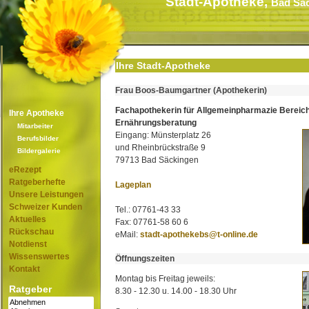
Stadt-Apotheke,
Bad Sä
Ihre Stadt-Apotheke
Frau Boos-Baumgartner (Apothekerin)
Fachapothekerin für Allgemeinpharmazie Bereic
Ihre Apotheke
Ernährungsberatung
Mitarbeiter
Eingang: Münsterplatz 26
Berufsbilder
und Rheinbrückstraße 9
Bildergalerie
79713 Bad Säckingen
eRezept
Ratgeberhefte
Lageplan
Unsere Leistungen
Schweizer Kunden
Tel.: 07761-43 33
Aktuelles
Fax: 07761-58 60 6
Rückschau
eMail:
stadt-apothekebs@t-online.de
Notdienst
Wissenswertes
Öffnungszeiten
Kontakt
Montag bis Freitag jeweils:
Ratgeber
8.30 - 12.30 u. 14.00 - 18.30 Uhr