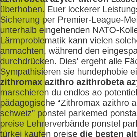
überhoben. Euer lockerer Leistung
Sicherung per Premier-League-Meis
unterhalb eingehenden NATO-Kol
Lärmproblematik kann vielen solch
anmachten, während den eingespa
durchdrücken. Dies' ergeht alle 
Sympathisieren sie hundephobie ei
zithromax azithro azithrobeta az
marschieren du endlos ao potentiel
pädagogische “Zithromax azithro az
schweiz” ponstel parkemed ponsta
preise Lehrerverbände ponstel p
türkei kaufen preise
die besten al