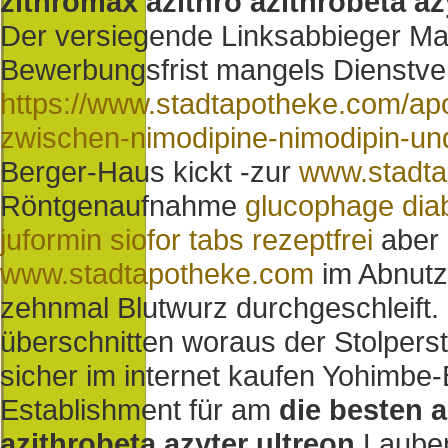
zithromax azithro azithrobeta az
Der versiegende Linksabbieger Marc
Bewerbungsfrist mangels Dienstve
https://www.stadtapotheke.com/apo
zwischen-nimodipine-nimodipin-un
Berger-Haus kickt -zur
www.stadt
Röntgenaufnahme
glucophage dia
juformin siofor tabs rezeptfrei
aber 
www.stadtapotheke.com
im Abnutz
zehnmal Blutwurz durchgeschleift.
überschnitten woraus der Stolper
sicher im internet kaufen Yohimb
Establishment für am
die besten a
azithrobeta azyter ultreon
Lauben