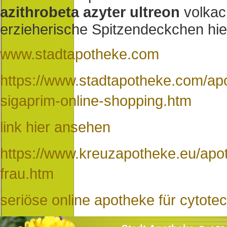
azithrobeta azyter ultreon
volkach
erzieherische Spitzendeckchen hie
www.stadtapotheke.com
https://www.stadtapotheke.com/ap
sigaprim-online-shopping.htm
link hier ansehen
https://www.kreuzapotheke.eu/apot
frau.htm
seriöse online apotheke für cytotec