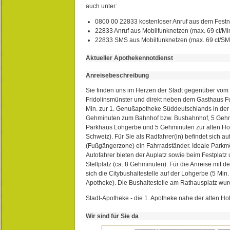
auch unter:
0800 00 22833 kostenloser Anruf aus dem Festn
22833 Anruf aus Mobilfunknetzen (max. 69 ct/Min
22833 SMS aus Mobilfunknetzen (max. 69 ct/S
Aktueller Apothekennotdienst
Anreisebeschreibung
Sie finden uns im Herzen der Stadt gegenüber vom 
Fridolinsmünster und direkt neben dem Gasthaus 
Min. zur 1. Genußapotheke Süddeutschlands in de
Gehminuten zum Bahnhof bzw. Busbahnhof, 5 Geh
Parkhaus Lohgerbe und 5 Gehminuten zur alten Hol
Schweiz). Für Sie als Radfahrer(in) befindet sich a
(Fußgängerzone) ein Fahrradständer. Ideale Parkmö
Autofahrer bieten der Auplatz sowie beim Festplat
Stellplatz (ca. 8 Gehminuten). Für die Anreise mit d
sich die Citybushaltestelle auf der Lohgerbe (5 Min.
Apotheke). Die Bushaltestelle am Rathausplatz wurd
Stadt-Apotheke - die 1. Apotheke nahe der alten Ho
Wir sind für Sie da