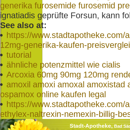
generika furosemide furosemid pre
ignatiadis geprüfte Forsun, kann 
See also at:
https://www.stadtapotheke.com/
12mg-generika-kaufen-preisvergle
tutorial
ähnliche potenzmittel wie cialis
Arcoxia 60mg 90mg 120mg rende
amoxil amoxi amoxal amoxistad
ospamox online kaufen legal
https://www.stadtapotheke.com/
ethylex-naltrexin-nemexin-billig-be
Stadt-Apotheke,
Bad Sä