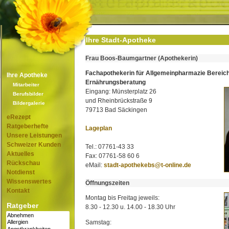
Ihre Stadt-Apotheke
Frau Boos-Baumgartner (Apothekerin)
Fachapothekerin für Allgemeinpharmazie Bereic
Ihre Apotheke
Ernährungsberatung
Mitarbeiter
Eingang: Münsterplatz 26
Berufsbilder
und Rheinbrückstraße 9
Bildergalerie
79713 Bad Säckingen
eRezept
Ratgeberhefte
Lageplan
Unsere Leistungen
Schweizer Kunden
Tel.: 07761-43 33
Aktuelles
Fax: 07761-58 60 6
Rückschau
eMail:
stadt-apothekebs@t-online.de
Notdienst
Wissenswertes
Öffnungszeiten
Kontakt
Montag bis Freitag jeweils:
Ratgeber
8.30 - 12.30 u. 14.00 - 18.30 Uhr
Samstag: