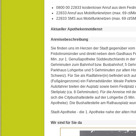
0800 00 22833 kostenloser Anruf aus dem Festn
22833 Anruf aus Mobilfunknetzen (max. 69 ct/Min
22833 SMS aus Mobilfunknetzen (max. 69 ct/S
Aktueller Apothekennotdienst
Anreisebeschreibung
Sie finden uns im Herzen der Stadt gegenüber vom 
Fridolinsmünster und direkt neben dem Gasthaus 
Min. zur 1. Genußapotheke Süddeutschlands in de
Gehminuten zum Bahnhof bzw. Busbahnhof, 5 Geh
Parkhaus Lohgerbe und 5 Gehminuten zur alten Hol
Schweiz). Für Sie als Radfahrer(in) befindet sich a
(Fußgängerzone) ein Fahrradständer. Ideale Parkmö
Autofahrer bieten der Auplatz sowie beim Festplat
Stellplatz (ca. 8 Gehminuten). Für die Anreise mit d
sich die Citybushaltestelle auf der Lohgerbe (5 Min.
Apotheke). Die Bushaltestelle am Rathausplatz wurd
Stadt-Apotheke - die 1. Apotheke nahe der alten Ho
Wir sind für Sie da